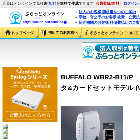
会員はオンラインで見積書(
)を
無料で作成
できます
会員登録(無料)
ログイン
見本
法人のお客様 請求書払いのご案内
学校・官公庁のお客様 校費・公費
研究機関のお客様 科研費払いのご案
BUFFALO WBR2-B11/
タ&カードセットモデル (WBR