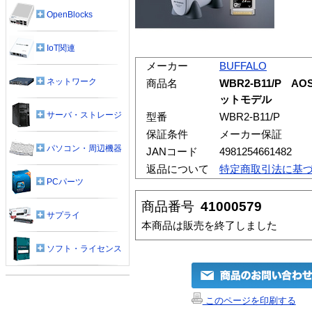
OpenBlocks
IoT関連
メーカー
BUFFALO
ネットワーク
商品名
WBR2-B11/P 
ットモデル
サーバ・ストレージ
型番
WBR2-B11/P
保証条件
メーカー保証
パソコン・周辺機器
JANコード
4981254661482
返品について
特定商取引法に基
PCパーツ
商品番号
41000579
サプライ
本商品は販売を終了しました
ソフト・ライセンス
このページを印刷する