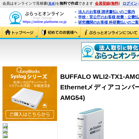
会員はオンラインで見積書(
)を
無料で作成
できます
会員登録(無料)
ログイン
見本
法人のお客様 請求書払いのご案内
学校・官公庁のお客様 校費・公費
研究機関のお客様 科研費払いのご案
BUFFALO WLI2-TX1-AM
Ethernetメディアコンバー
AMG54)