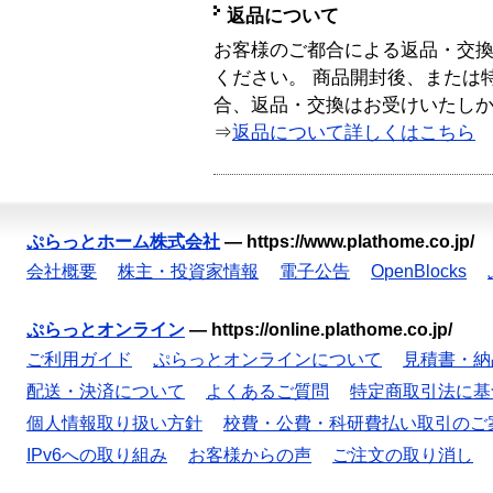
返品について
お客様のご都合による返品・交
ください。 商品開封後、または
合、返品・交換はお受けいたし
⇒
返品について詳しくはこちら
ぷらっとホーム株式会社
—
https://www.plathome.co.jp/
会社概要
株主・投資家情報
電子公告
OpenBlocks
ぷらっとオンライン
—
https://online.plathome.co.jp/
ご利用ガイド
ぷらっとオンラインについて
見積書・納
配送・決済について
よくあるご質問
特定商取引法に基
個人情報取り扱い方針
校費・公費・科研費払い取引のご
IPv6への取り組み
お客様からの声
ご注文の取り消し