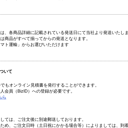
ては、各商品詳細に記載されている発送日にて当社より発送いたし
送は商品がすべて揃ってからの発送となります。
ヤマト運輸」からお選びいただけます
ついて
つでもオンライン見積書を発行することができます。
会員（BizID）への登録が必要です。
ちら
ましては、ご注文後に別途郵送しております。
のため、ご注文日時（土日祝にかかる場合等）によりましては、到