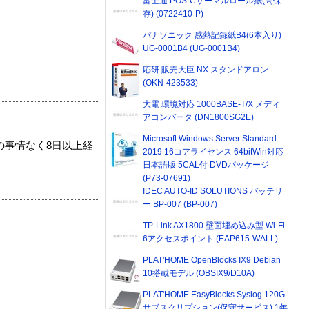
富士通 POS-Cサーマルロール紙(高保
存) (0722410-P)
パナソニック 感熱記録紙B4(6本入り)
UG-0001B4 (UG-0001B4)
応研 販売大臣 NX スタンドアロン
(OKN-423533)
大電 環境対応 1000BASE-T/X メディ
アコンバータ (DN1800SG2E)
Microsoft Windows Server Standard
の事情なく8日以上経
2019 16コアライセンス 64bitWin対応
日本語版 5CAL付 DVDパッケージ
(P73-07691)
IDEC AUTO-ID SOLUTIONS バッテリ
ー BP-007 (BP-007)
TP-Link AX1800 壁面埋め込み型 Wi-Fi
6アクセスポイント (EAP615-WALL)
PLAT'HOME OpenBlocks IX9 Debian
10搭載モデル (OBSIX9/D10A)
PLAT'HOME EasyBlocks Syslog 120G
サブスクリプション(保守サービス) 1年