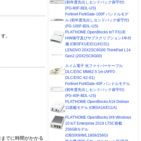
(初年度先出しセンドバック保守付)
(FG-80F-BDL-US)
Fortinet FortiGate-100F バンドルモデ
ル (初年度先出しセンドバック保守付)
(FG-100F-BDL-US)
PLAT'HOME OpenBlocks IoT FX1/E
ます。
H/W保守及びサブスクリプション1年付
属 (OBSFX1/E/D11/H1S1)
LENOVO 20X2SC8G00 ThinkPad L14
Gen2 (20X2SC8G00)
エイム電子 光ファイバーケーブル
DLC/DSC MM62.5 1m (AFP2-
DLC/DSC-62-01)
Fortinet FortiGate-40F バンドルモデル
(初年度先出しセンドバック保守付)
(FG-40F-BDL-US)
PLAT'HOME OpenBlocks A16 Debian
11搭載モデル (OBSA16/D11A)
PLAT'HOME OpenBlocks IX9 Windows
10 IoT Enterprise 2019 LTSC搭載
256GBモデル
(OBSIX9/W/L1809/256G)
着までに時間がかかる