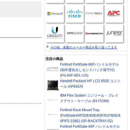
その他、多数のメーカー商品を取り扱ってます
注目の商品
Fortinet FortiGate-60Fバンドルモデル
(初年度先出しセンドバック保守付)
(FG-60F-BDL-US)
Hewlett-Packard HP LCD 8500 コンソ
ール (AF642A)
IBM Flex System コンソール・ブレイ
クアウト・ケーブル (81Y5286)
Fortinet Rack Mount Tray
(FortiGate40F/50E/60E/60F/61F/80E/8
0F/FS-108E) (SP-RACKTRAY-02)
Fortinet FortiGate-80F バンドルモデル