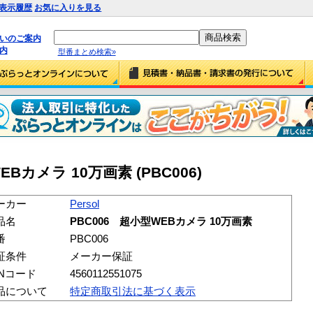
表示履歴
お気に入りを見る
払いのご案内
内
型番まとめ検索»
WEBカメラ 10万画素 (PBC006)
ーカー
Persol
品名
PBC006 超小型WEBカメラ 10万画素
番
PBC006
証条件
メーカー保証
ANコード
4560112551075
品について
特定商取引法に基づく表示