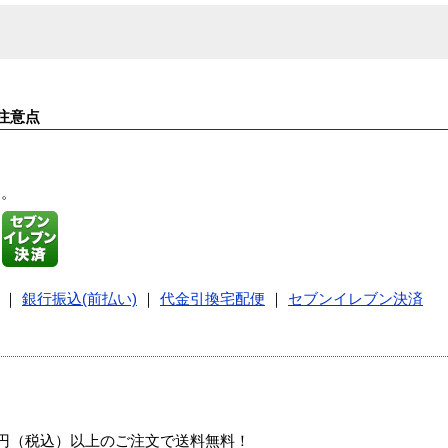
注意点
す。
｜
銀行振込(前払い)
｜
代金引換宅配便
｜
セブンイレブン決済
00円（税込）以上のご注文で送料無料！