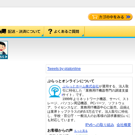
Tweets by platonline
ぷらっとオンラインについて
ぷらっとホーム株式会社
が運用する、法人取
引に特化した「業務用IT機器専門の調達支援
サイト」です。
1999年よりネットワーク機器、サーバ、スト
レージ、パソコン周辺機器、PCパーツ、ソフトウェ
ア、ライセンスなど、業務用IT機器中心に販売。品揃え
は業界トップクラスの約5.5万点です。法人取引に特化
し、学校・官公庁・一般法人のお客様の請求書後払いに
も対応しています。
IPv6への取り組み
会社概要
お客様からの声
もっと見る