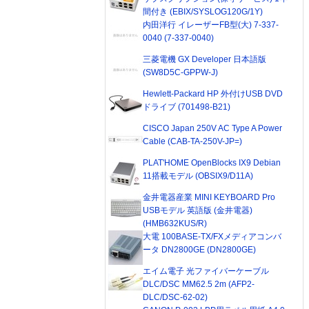
間付き (EBIX/SYSLOG120G/1Y)
内田洋行 イレーザーFB型(大) 7-337-
0040 (7-337-0040)
三菱電機 GX Developer 日本語版
(SW8D5C-GPPW-J)
Hewlett-Packard HP 外付けUSB DVD
ドライブ (701498-B21)
CISCO Japan 250V AC Type A Power
Cable (CAB-TA-250V-JP=)
PLAT'HOME OpenBlocks IX9 Debian
11搭載モデル (OBSIX9/D11A)
金井電器産業 MINI KEYBOARD Pro
USBモデル 英語版 (金井電器)
(HMB632KUS/R)
大電 100BASE-TX/FXメディアコンバ
ータ DN2800GE (DN2800GE)
エイム電子 光ファイバーケーブル
DLC/DSC MM62.5 2m (AFP2-
DLC/DSC-62-02)