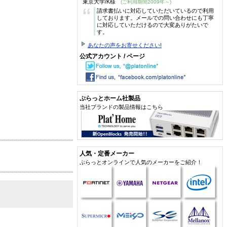
東京大学/K様
(ご利用期間2009年～)
“
請求書払いに対応していただいているので利用
しております。メールでの問い合わせにも丁寧
に対応していただけるので大変ありがたいで
す。
あなたの声をお寄せください!
公式アカウント / ページ
ぷらっとホーム社製品
当社ブランドの製品情報はこちら
人気・定番メーカー
ぷらっとオンラインで人気のメーカーをご紹介！