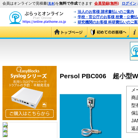
会員はオンラインで見積書(
)を
無料で作成
できます
会員登録(無料)
ログイン
見本
法人のお客様 請求書払いのご案内
学校・官公庁のお客様 校費・公費
研究機関のお客様 科研費払いのご案
Persol PBC006 超小型
メ
商
型
保
J
返