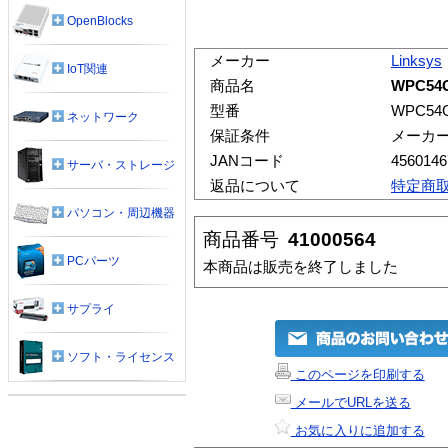
OpenBlocks
メーカー
Linksys
IoT関連
商品名
WPC54
型番
WPC54G
ネットワーク
保証条件
メーカ
JANコード
4560146
サーバ・ストレージ
返品について
特定商
パソコン・周辺機器
商品番号
41000564
PCパーツ
本商品は販売を終了しました
サプライ
ソフト・ライセンス
このページを印刷する
メールでURLを送る
お気に入りに追加する