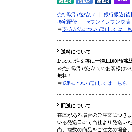
売掛取引(後払い)
｜
銀行振込(後
換宅配便
｜
セブンイレブン決済
⇒
支払方法について詳しくはこ
送料について
1つのご注文毎に
一律1,100円(税
※売掛取引(後払い)のお客様は33
無料！
⇒
送料について詳しくはこちら
配送について
在庫がある場合のご注文につき
いる発送日にて当社より発送い
尚、複数の商品をご注文の場合