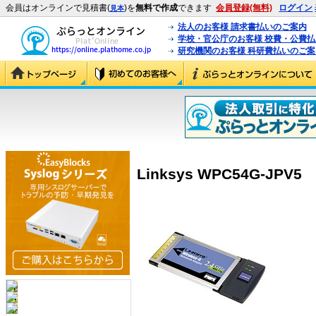
会員はオンラインで見積書(
)を
無料で作成
できます
会員登録(無料)
ログイン
見本
法人のお客様 請求書払いのご案内
学校・官公庁のお客様 校費・公費
研究機関のお客様 科研費払いのご案
Linksys WPC54G-JPV5