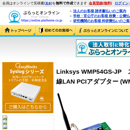
会員はオンラインで見積書(
)を
無料で作成
できます
会員登録(無料)
ログイン
見本
法人のお客様 請求書払いのご案内
学校・官公庁のお客様 校費・公費
研究機関のお客様 科研費払いのご案
Linksys WMP54GS-
線LAN PCIアダプター (WM