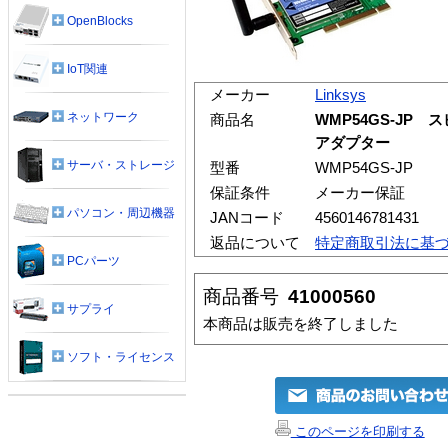
OpenBlocks
IoT関連
メーカー
Linksys
ネットワーク
商品名
WMP54GS-JP 
アダプター
サーバ・ストレージ
型番
WMP54GS-JP
保証条件
メーカー保証
パソコン・周辺機器
JANコード
4560146781431
返品について
特定商取引法に基
PCパーツ
商品番号
41000560
サプライ
本商品は販売を終了しました
ソフト・ライセンス
このページを印刷する