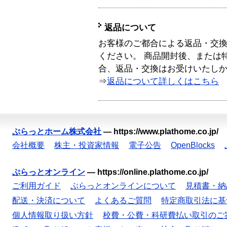
返品について
お客様のご都合による返品・交
ください。 商品開封後、または
合、返品・交換はお受けいたし
⇒
返品について詳しくはこちら
ぷらっとホーム株式会社
—
https://www.plathome.co.jp/
会社概要
株主・投資家情報
電子公告
OpenBlocks
ぷらっとオンライン
—
https://online.plathome.co.jp/
ご利用ガイド
ぷらっとオンラインについて
見積書・納
配送・決済について
よくあるご質問
特定商取引法に基
個人情報取り扱い方針
校費・公費・科研費払い取引のご