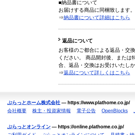
■納品書について
お届けする商品に同梱致します
⇒
納品書について詳細はこちら
返品について
お客様のご都合による返品・交
ください。 商品開封後、または
合、返品・交換はお受けいたし
⇒
返品について詳しくはこちら
ぷらっとホーム株式会社
—
https://www.plathome.co.jp/
会社概要
株主・投資家情報
電子公告
OpenBlocks
ぷらっとオンライン
—
https://online.plathome.co.jp/
ご利用ガイド
ぷらっとオンラインについて
見積書・納