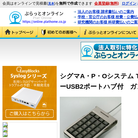
会員はオンラインで見積書(
)を
無料で作成
できます
会員登録(無料)
ログイン
見本
法人のお客様 請求書払いのご案内
学校・官公庁のお客様 校費・公費
研究機関のお客様 科研費払いのご案
シグマA・P・Oシステム T
ーUSB2ポートハブ付 ガン