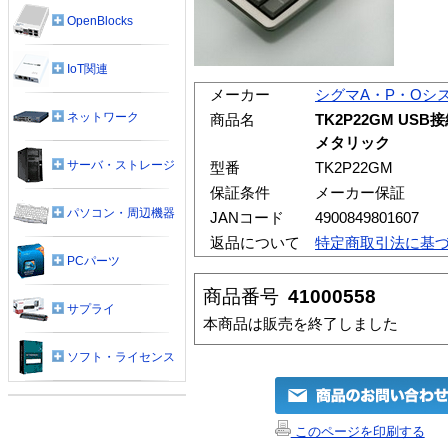
OpenBlocks
IoT関連
メーカー
シグマA・P・Oシ
ネットワーク
商品名
TK2P22GM U
メタリック
サーバ・ストレージ
型番
TK2P22GM
保証条件
メーカー保証
パソコン・周辺機器
JANコード
4900849801607
返品について
特定商取引法に基
PCパーツ
商品番号
41000558
サプライ
本商品は販売を終了しました
ソフト・ライセンス
このページを印刷する