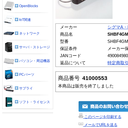
OpenBlocks
IoT関連
メーカー
シグマA・
ネットワーク
商品名
SHBF4G
型番
SHBF4G
サーバ・ストレージ
保証条件
メーカー
JANコード
490084980
パソコン・周辺機器
返品について
特定商取
PCパーツ
商品番号
41000553
本商品は販売を終了しました
サプライ
ソフト・ライセンス
このページを印刷する
メールでURLを送る