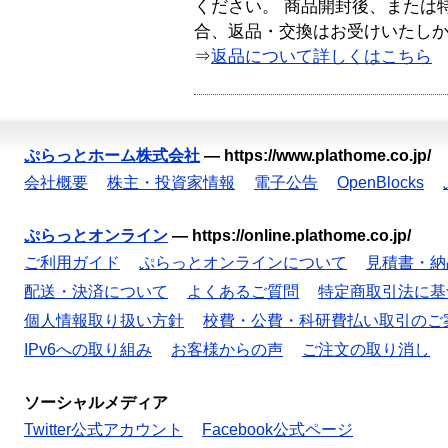
ください。 商品開封後、または
合、返品・交換はお受けいたし
⇒
返品について詳しくはこちら
ぷらっとホーム株式会社
—
https://www.plathome.co.jp/
会社概要
株主・投資家情報
電子公告
OpenBlocks
ぷらっとオンライン
—
https://online.plathome.co.jp/
ご利用ガイド
ぷらっとオンラインについて
見積書・納
配送・決済について
よくあるご質問
特定商取引法に基
個人情報取り扱い方針
校費・公費・科研費払い取引のご
IPv6への取り組み
お客様からの声
ご注文の取り消し
ソーシャルメディア
Twitter公式アカウント
Facebook公式ページ