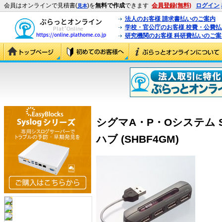
会員はオンラインで見積書(
)を
無料で作成
できます
会員登録(無料)
ログイン
見本
法人のお客様 請求書払いのご案内
学校・官公庁のお客様 校費・公費
研究機関のお客様 科研費払いのご案
シグマA・P・Oシステム SH
ハブ (SHBF4GM)