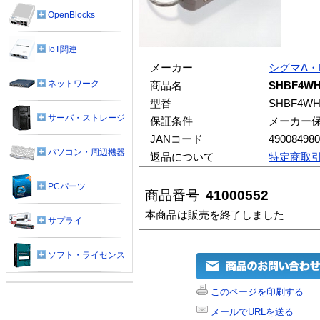
OpenBlocks
IoT関連
メーカー
シグマA・
ネットワーク
商品名
SHBF4W
型番
SHBF4W
サーバ・ストレージ
保証条件
メーカー
JANコード
490084980
パソコン・周辺機器
返品について
特定商取
PCパーツ
商品番号
41000552
本商品は販売を終了しました
サプライ
ソフト・ライセンス
このページを印刷する
メールでURLを送る