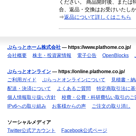
ください。 商品開封後、または
合、返品・交換はお受けいたし
⇒
返品について詳しくはこちら
ぷらっとホーム株式会社
—
https://www.plathome.co.jp/
会社概要
株主・投資家情報
電子公告
OpenBlocks
ぷらっとオンライン
—
https://online.plathome.co.jp/
ご利用ガイド
ぷらっとオンラインについて
見積書・納
配送・決済について
よくあるご質問
特定商取引法に基
個人情報取り扱い方針
校費・公費・科研費払い取引のご
IPv6への取り組み
お客様からの声
ご注文の取り消し
ソーシャルメディア
Twitter公式アカウント
Facebook公式ページ