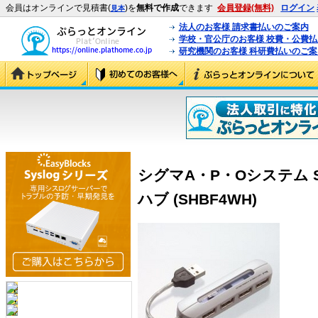
会員はオンラインで見積書(
)を
無料で作成
できます
会員登録(無料)
ログイン
見本
法人のお客様 請求書払いのご案内
学校・官公庁のお客様 校費・公費
研究機関のお客様 科研費払いのご案
シグマA・P・Oシステム SH
ハブ (SHBF4WH)