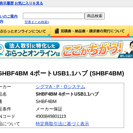
表示履歴
お気に入りを見る
払いのご案内
内
型番まとめ検索»
F4BM 4ポートUSB1.1ハブ (SHBF4BM)
ーカー
シグマA・P・Oシステム
品名
SHBF4BM 4ポートUSB1.1ハブ
番
SHBF4BM
証条件
メーカー保証
ANコード
4900849801119
品について
特定商取引法に基づく表示