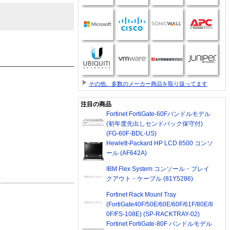
その他、多数のメーカー商品を取り扱ってます
注目の商品
Fortinet FortiGate-60Fバンドルモデル
(初年度先出しセンドバック保守付)
(FG-60F-BDL-US)
Hewlett-Packard HP LCD 8500 コンソ
ール (AF642A)
IBM Flex System コンソール・ブレイ
クアウト・ケーブル (81Y5286)
Fortinet Rack Mount Tray
(FortiGate40F/50E/60E/60F/61F/80E/8
0F/FS-108E) (SP-RACKTRAY-02)
Fortinet FortiGate-80F バンドルモデル