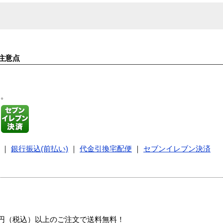
注意点
す。
｜
銀行振込(前払い)
｜
代金引換宅配便
｜
セブンイレブン決済
00円（税込）以上のご注文で送料無料！