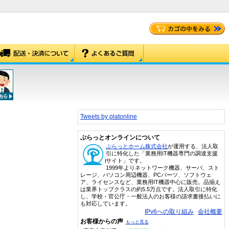
Tweets by platonline
ぷらっとオンラインについて
ぷらっとホーム株式会社
が運用する、法人取
引に特化した「業務用IT機器専門の調達支援
サイト」です。
1999年よりネットワーク機器、サーバ、スト
レージ、パソコン周辺機器、PCパーツ、ソフトウェ
ア、ライセンスなど、業務用IT機器中心に販売。品揃え
は業界トップクラスの約5.5万点です。法人取引に特化
し、学校・官公庁・一般法人のお客様の請求書後払いに
も対応しています。
IPv6への取り組み
会社概要
お客様からの声
もっと見る