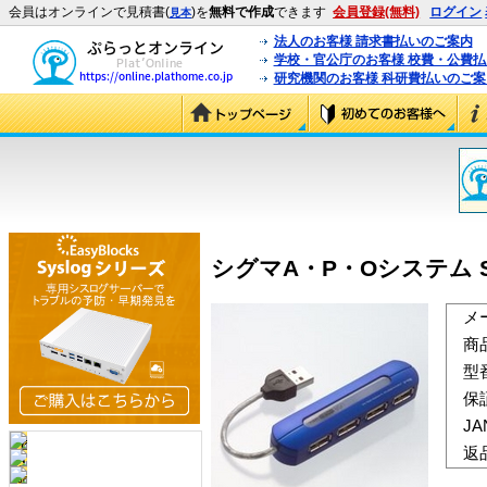
会員はオンラインで見積書(
)を
無料で作成
できます
会員登録(無料)
ログイン
見本
法人のお客様 請求書払いのご案内
学校・官公庁のお客様 校費・公費
研究機関のお客様 科研費払いのご案
シグマA・P・Oシステム SHB
メ
商
型
保
J
返