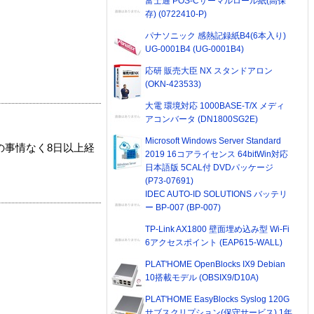
富士通 POS-Cサーマルロール紙(高保
存) (0722410-P)
パナソニック 感熱記録紙B4(6本入り)
UG-0001B4 (UG-0001B4)
応研 販売大臣 NX スタンドアロン
(OKN-423533)
大電 環境対応 1000BASE-T/X メディ
アコンバータ (DN1800SG2E)
Microsoft Windows Server Standard
の事情なく8日以上経
2019 16コアライセンス 64bitWin対応
日本語版 5CAL付 DVDパッケージ
(P73-07691)
IDEC AUTO-ID SOLUTIONS バッテリ
ー BP-007 (BP-007)
TP-Link AX1800 壁面埋め込み型 Wi-Fi
6アクセスポイント (EAP615-WALL)
PLAT'HOME OpenBlocks IX9 Debian
10搭載モデル (OBSIX9/D10A)
PLAT'HOME EasyBlocks Syslog 120G
サブスクリプション(保守サービス) 1年