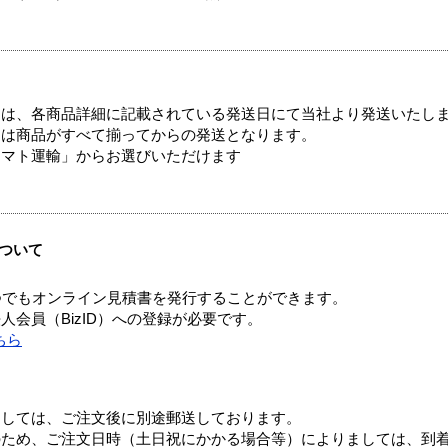
ては、各商品詳細に記載されている発送日にて当社より発送いたし
送は商品がすべて揃ってからの発送となります。
ヤマト運輸」からお選びいただけます
ついて
つでもオンライン見積書を発行することができます。
会員（BizID）への登録が必要です。
ちら
ましては、ご注文後に別途郵送しております。
のため、ご注文日時（土日祝にかかる場合等）によりましては、到