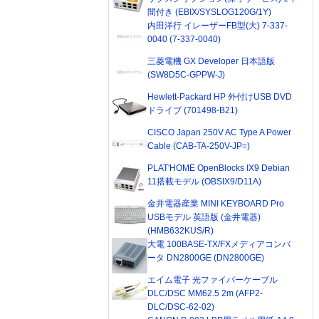
間付き (EBIX/SYSLOG120G/1Y)
内田洋行 イレーザーFB型(大) 7-337-
0040 (7-337-0040)
三菱電機 GX Developer 日本語版
(SW8D5C-GPPW-J)
Hewlett-Packard HP 外付けUSB DVD
ドライブ (701498-B21)
CISCO Japan 250V AC Type A Power
Cable (CAB-TA-250V-JP=)
PLAT'HOME OpenBlocks IX9 Debian
11搭載モデル (OBSIX9/D11A)
金井電器産業 MINI KEYBOARD Pro
USBモデル 英語版 (金井電器)
(HMB632KUS/R)
大電 100BASE-TX/FXメディアコンバ
ータ DN2800GE (DN2800GE)
エイム電子 光ファイバーケーブル
DLC/DSC MM62.5 2m (AFP2-
DLC/DSC-62-02)