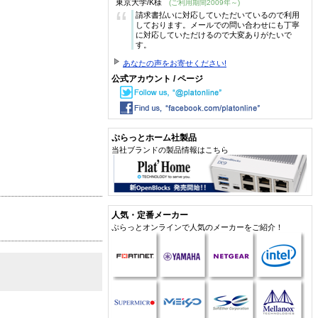
東京大学/K様
(ご利用期間2009年～)
“
請求書払いに対応していただいているので利用
しております。メールでの問い合わせにも丁寧
に対応していただけるので大変ありがたいで
す。
あなたの声をお寄せください!
公式アカウント / ページ
ぷらっとホーム社製品
当社ブランドの製品情報はこちら
人気・定番メーカー
ぷらっとオンラインで人気のメーカーをご紹介！