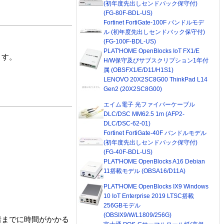
(初年度先出しセンドバック保守付)
(FG-80F-BDL-US)
Fortinet FortiGate-100F バンドルモデ
ル (初年度先出しセンドバック保守付)
(FG-100F-BDL-US)
PLAT'HOME OpenBlocks IoT FX1/E
ます。
H/W保守及びサブスクリプション1年付
属 (OBSFX1/E/D11/H1S1)
LENOVO 20X2SC8G00 ThinkPad L14
Gen2 (20X2SC8G00)
エイム電子 光ファイバーケーブル
DLC/DSC MM62.5 1m (AFP2-
DLC/DSC-62-01)
Fortinet FortiGate-40F バンドルモデル
(初年度先出しセンドバック保守付)
(FG-40F-BDL-US)
PLAT'HOME OpenBlocks A16 Debian
11搭載モデル (OBSA16/D11A)
PLAT'HOME OpenBlocks IX9 Windows
10 IoT Enterprise 2019 LTSC搭載
256GBモデル
(OBSIX9/W/L1809/256G)
着までに時間がかかる