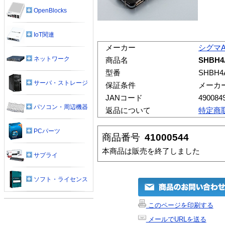
OpenBlocks
IoT関連
メーカー
シグマ
ネットワーク
商品名
SHBH
型番
SHBH4
サーバ・ストレージ
保証条件
メーカ
JANコード
490084
パソコン・周辺機器
返品について
特定商
PCパーツ
商品番号
41000544
本商品は販売を終了しました
サプライ
ソフト・ライセンス
このページを印刷する
メールでURLを送る