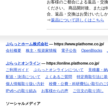
お客様のご都合による返品・交
ください。 商品開封後、または
合、返品・交換はお受けいたし
⇒
返品について詳しくはこちら
ぷらっとホーム株式会社
—
https://www.plathome.co.jp/
会社概要
株主・投資家情報
電子公告
OpenBlocks
ぷらっとオンライン
—
https://online.plathome.co.jp/
ご利用ガイド
ぷらっとオンラインについて
見積書・納
配送・決済について
よくあるご質問
特定商取引法に基
個人情報取り扱い方針
校費・公費・科研費払い取引のご
IPv6への取り組み
お客様からの声
ご注文の取り消し
ソーシャルメディア