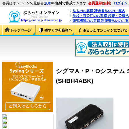
会員はオンラインで見積書(
)を
無料で作成
できます
会員登録(無料)
ログイン
見本
法人のお客様 請求書払いのご案内
学校・官公庁のお客様 校費・公費
研究機関のお客様 科研費払いのご案
シグマA・P・Oシステム SH
(SHBH4ABK)