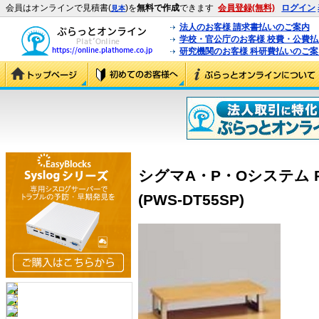
会員はオンラインで見積書(
)を
無料で作成
できます
会員登録(無料)
ログイン
見本
法人のお客様 請求書払いのご案内
学校・官公庁のお客様 校費・公費
研究機関のお客様 科研費払いのご案
シグマA・P・Oシステム P
(PWS-DT55SP)