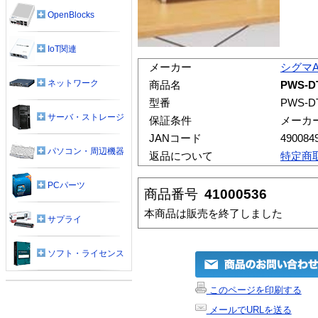
OpenBlocks
IoT関連
メーカー
シグマ
ネットワーク
商品名
PWS-
型番
PWS-D
サーバ・ストレージ
保証条件
メーカ
JANコード
490084
パソコン・周辺機器
返品について
特定商
PCパーツ
商品番号
41000536
本商品は販売を終了しました
サプライ
ソフト・ライセンス
このページを印刷する
メールでURLを送る