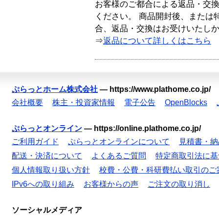
お客様のご都合による返品・交
ください。 商品開封後、または
合、返品・交換はお受けいたし
⇒
返品について詳しくはこちら
ぷらっとホーム株式会社
—
https://www.plathome.co.jp/
会社概要
株主・投資家情報
電子公告
OpenBlocks
ぷらっとオンライン
—
https://online.plathome.co.jp/
ご利用ガイド
ぷらっとオンラインについて
見積書・納
配送・決済について
よくあるご質問
特定商取引法に基
個人情報取り扱い方針
校費・公費・科研費払い取引のご
IPv6への取り組み
お客様からの声
ご注文の取り消し
ソーシャルメディア