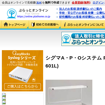
会員はオンラインで見積書(
)を
無料で作成
できます
会員登録(無料)
ログイン
見本
法人のお客様 請求書払いのご案内
学校・官公庁のお客様 校費・公費
研究機関のお客様 科研費払いのご案
シグマA・P・Oシステム PC
601L)