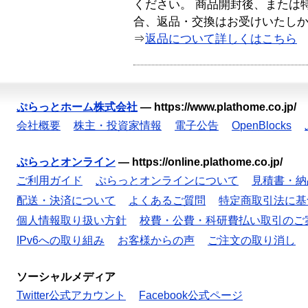
ください。 商品開封後、または
合、返品・交換はお受けいたし
⇒
返品について詳しくはこちら
ぷらっとホーム株式会社
—
https://www.plathome.co.jp/
会社概要
株主・投資家情報
電子公告
OpenBlocks
ぷらっとオンライン
—
https://online.plathome.co.jp/
ご利用ガイド
ぷらっとオンラインについて
見積書・納
配送・決済について
よくあるご質問
特定商取引法に基
個人情報取り扱い方針
校費・公費・科研費払い取引のご
IPv6への取り組み
お客様からの声
ご注文の取り消し
ソーシャルメディア
Twitter公式アカウント
Facebook公式ページ