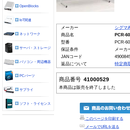
OpenBlocks
IoT関連
メーカー
シグマ
ネットワーク
商品名
PCR-
型番
PCR-60
サーバ・ストレージ
保証条件
メーカ
JANコード
490084
パソコン・周辺機器
返品について
特定商
PCパーツ
商品番号
41000529
本商品は販売を終了しました
サプライ
ソフト・ライセンス
このページを印刷する
メールでURLを送る