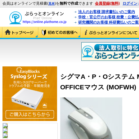
会員はオンラインで見積書(
)を
無料で作成
できます
会員登録(無料)
ログイン
見本
法人のお客様 請求書払いのご案内
学校・官公庁のお客様 校費・公費
研究機関のお客様 科研費払いのご案
シグマA・P・Oシステム 
OFFICEマウス (MOFWH)