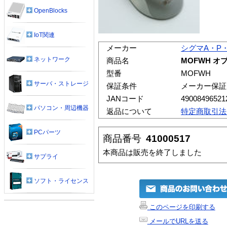
OpenBlocks
IoT関連
メーカー
シグマA・P
ネットワーク
商品名
MOFWH オ
型番
MOFWH
サーバ・ストレージ
保証条件
メーカー保証
JANコード
49008496521
パソコン・周辺機器
返品について
特定商取引法
PCパーツ
商品番号
41000517
本商品は販売を終了しました
サプライ
ソフト・ライセンス
このページを印刷する
メールでURLを送る