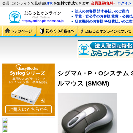
会員はオンラインで見積書(
)を
無料で作成
できます
会員登録(無料)
ログイン
見本
法人のお客様 請求書払いのご案内
学校・官公庁のお客様 校費・公費
研究機関のお客様 科研費払いのご案
シグマA・P・Oシステム 
ルマウス (SMGM)