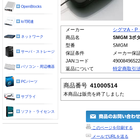
OpenBlocks
IoT関連
メーカー
シグマA・P
ネットワーク
商品名
SMGM 3
型番
SMGM
サーバ・ストレージ
保証条件
メーカー保
JANコード
4900849652
パソコン・周辺機器
返品について
特定商取引
PCパーツ
商品番号
41000514
本商品は販売を終了しました
サプライ
ソフト・ライセンス
このページを印刷する
メールでURLを送る