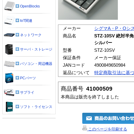
OpenBlocks
IoT関連
メーカー
シグマA・P・Oシ
ネットワーク
商品名
STZ-10SV 絶
シルバー
サーバ・ストレージ
型番
STZ-10SV
保証条件
メーカー保証
パソコン・周辺機器
JANコード
4900849650984
返品について
特定商取引法に基
PCパーツ
商品番号
41000509
サプライ
本商品は販売を終了しました
ソフト・ライセンス
このページを印刷する