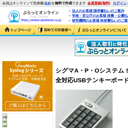
会員はオンラインで見積書(
)を
無料で作成
できます
会員登録(無料)
ログイン
見本
法人のお客様 請求書払いのご案内
学校・官公庁のお客様 校費・公費
研究機関のお客様 科研費払いのご案
シグマA・P・Oシステム S
全対応USBテンキーボード シ