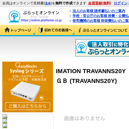
会員はオンラインで見積書(
)を
無料で作成
できます
会員登録(無料)
ログイン
見本
法人のお客様 請求書払いのご案内
学校・官公庁のお客様 校費・公費
研究機関のお客様 科研費払いのご案
IMATION TRAVANN
ＧＢ (TRAVANNS20Y)