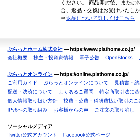
ください。 商品開封後、または
合、返品・交換はお受けいたし
⇒
返品について詳しくはこちら
ぷらっとホーム株式会社
—
https://www.plathome.co.jp/
会社概要
株主・投資家情報
電子公告
OpenBlocks
ぷらっとオンライン
—
https://online.plathome.co.jp/
ご利用ガイド
ぷらっとオンラインについて
見積書・納
配送・決済について
よくあるご質問
特定商取引法に基
個人情報取り扱い方針
校費・公費・科研費払い取引のご
IPv6への取り組み
お客様からの声
ご注文の取り消し
ソーシャルメディア
Twitter公式アカウント
Facebook公式ページ