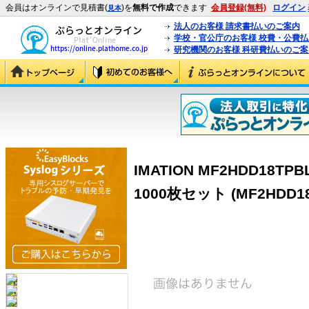
会員はオンラインで見積書(
)を
無料で作成
できます
会員登録(無料)
ログイン
見本
法人のお客様 請求書払いのご案内
学校・官公庁のお客様 校費・公費
研究機関のお客様 科研費払いのご案
IMATION MF2HDD1
1000枚セット (MF2HDD18