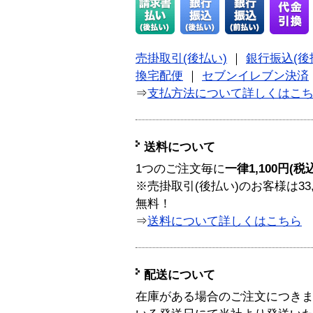
売掛取引(後払い)
｜
銀行振込(後
換宅配便
｜
セブンイレブン決済
⇒
支払方法について詳しくはこ
送料について
1つのご注文毎に
一律1,100円(税
※売掛取引(後払い)のお客様は33
無料！
⇒
送料について詳しくはこちら
配送について
在庫がある場合のご注文につき