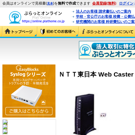
会員はオンラインで見積書(
)を
無料で作成
できます
会員登録(無料)
ログイン
見本
法人のお客様 請求書払いのご案内
学校・官公庁のお客様 校費・公費
研究機関のお客様 科研費払いのご案
ＮＴＴ東日本 Web Caster