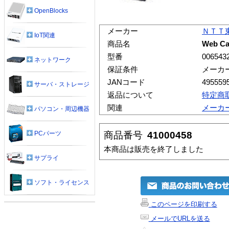
OpenBlocks
メーカー
ＮＴＴ
IoT関連
商品名
Web 
型番
006543
ネットワーク
保証条件
メーカ
JANコード
495559
サーバ・ストレージ
返品について
特定商
関連
メーカ
パソコン・周辺機器
商品番号
41000458
PCパーツ
本商品は販売を終了しました
サプライ
ソフト・ライセンス
このページを印刷する
メールでURLを送る