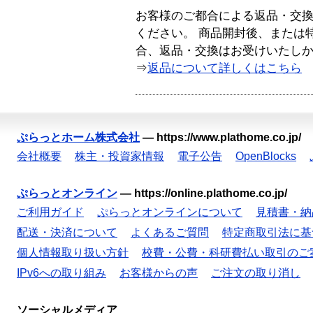
お客様のご都合による返品・交
ください。 商品開封後、または
合、返品・交換はお受けいたし
⇒
返品について詳しくはこちら
ぷらっとホーム株式会社
—
https://www.plathome.co.jp/
会社概要
株主・投資家情報
電子公告
OpenBlocks
ぷらっとオンライン
—
https://online.plathome.co.jp/
ご利用ガイド
ぷらっとオンラインについて
見積書・納
配送・決済について
よくあるご質問
特定商取引法に基
個人情報取り扱い方針
校費・公費・科研費払い取引のご
IPv6への取り組み
お客様からの声
ご注文の取り消し
ソーシャルメディア