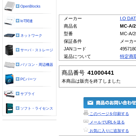
OpenBlocks
メーカー
I.O DA
IoT関連
商品名
MC-A
型番
MC-A/
ネットワーク
保証条件
メーカ
JANコード
495718
サーバ・ストレージ
返品について
特定商
パソコン・周辺機器
商品番号
41000441
PCパーツ
本商品は販売を終了しました
サプライ
ソフト・ライセンス
このページを印刷する
メールでURLを送る
お気に入りに追加する