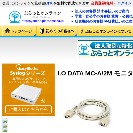
会員はオンラインで見積書(
)を
無料で作成
できます
会員登録(無料)
ログイン
見本
法人のお客様 請求書払いのご案内
学校・官公庁のお客様 校費・公費
研究機関のお客様 科研費払いのご案
I.O DATA MC-A/2M モニ