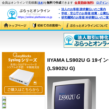
会員はオンラインで見積書(
)を
無料で作成
できます
会員登録(無料)
ログイン
見本
法人のお客様 請求書払いのご案内
学校・官公庁のお客様 校費・公費
研究機関のお客様 科研費払いのご案
IIYAMA LS902U G 
(LS902U G)