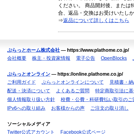
ください。 商品開封後、または
合、返品・交換はお受けいたし
⇒
返品について詳しくはこちら
ぷらっとホーム株式会社
—
https://www.plathome.co.jp/
会社概要
株主・投資家情報
電子公告
OpenBlocks
ぷらっとオンライン
—
https://online.plathome.co.jp/
ご利用ガイド
ぷらっとオンラインについて
見積書・納
配送・決済について
よくあるご質問
特定商取引法に基
個人情報取り扱い方針
校費・公費・科研費払い取引のご
IPv6への取り組み
お客様からの声
ご注文の取り消し
ソーシャルメディア
Twitter公式アカウント
Facebook公式ページ