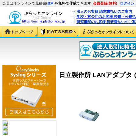
会員はオンラインで見積書(
)を
無料で作成
できます
会員登録(無料)
ログイン
見本
法人のお客様 請求書払いのご案内
学校・官公庁のお客様 校費・公費
研究機関のお客様 科研費払いのご案
日立製作所 LANアダプタ (P