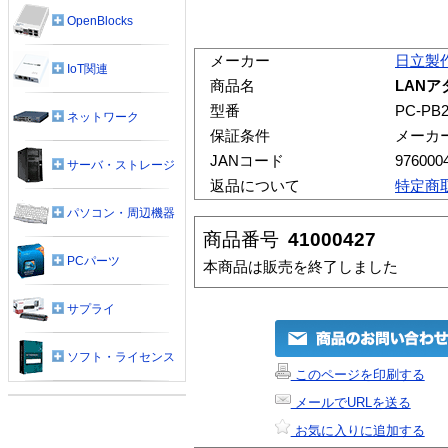
OpenBlocks
メーカー
日立製
IoT関連
商品名
LANア
型番
PC-PB2
ネットワーク
保証条件
メーカ
JANコード
976000
サーバ・ストレージ
返品について
特定商
パソコン・周辺機器
商品番号
41000427
PCパーツ
本商品は販売を終了しました
サプライ
ソフト・ライセンス
このページを印刷する
メールでURLを送る
お気に入りに追加する