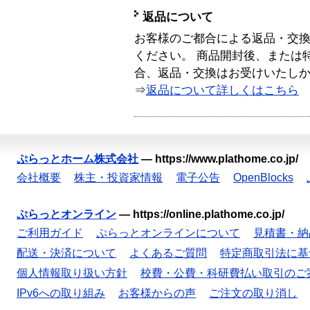
返品について
お客様のご都合による返品・交
ください。 商品開封後、または
合、返品・交換はお受けいたし
⇒
返品について詳しくはこちら
ぷらっとホーム株式会社
—
https://www.plathome.co.jp/
会社概要
株主・投資家情報
電子公告
OpenBlocks
ぷらっとオンライン
—
https://online.plathome.co.jp/
ご利用ガイド
ぷらっとオンラインについて
見積書・納
配送・決済について
よくあるご質問
特定商取引法に基
個人情報取り扱い方針
校費・公費・科研費払い取引のご
IPv6への取り組み
お客様からの声
ご注文の取り消し