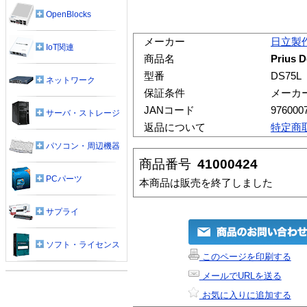
OpenBlocks
メーカー
日立製
IoT関連
商品名
Prius
型番
DS75L
ネットワーク
保証条件
メーカ
JANコード
976000
サーバ・ストレージ
返品について
特定商
パソコン・周辺機器
商品番号
41000424
PCパーツ
本商品は販売を終了しました
サプライ
ソフト・ライセンス
このページを印刷する
メールでURLを送る
お気に入りに追加する