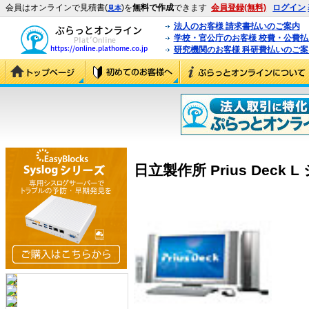
会員はオンラインで見積書(
)を
無料で作成
できます
会員登録(無料)
ログイン
見本
法人のお客様 請求書払いのご案内
学校・官公庁のお客様 校費・公費
研究機関のお客様 科研費払いのご案
日立製作所 Prius Deck L