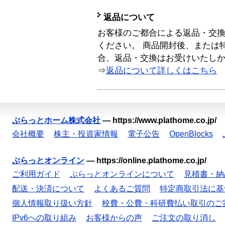
返品について
お客様のご都合による返品・交
ください。 商品開封後、または
合、返品・交換はお受けいたし
⇒
返品について詳しくはこちら
ぷらっとホーム株式会社
—
https://www.plathome.co.jp/
会社概要
株主・投資家情報
電子公告
OpenBlocks
ぷらっとオンライン
—
https://online.plathome.co.jp/
ご利用ガイド
ぷらっとオンラインについて
見積書・納
配送・決済について
よくあるご質問
特定商取引法に基
個人情報取り扱い方針
校費・公費・科研費払い取引のご
IPv6への取り組み
お客様からの声
ご注文の取り消し