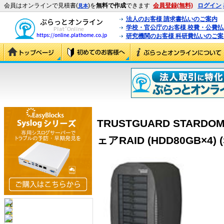
会員はオンラインで見積書(
)を
無料で作成
できます
会員登録(無料)
ログイン
見本
法人のお客様 請求書払いのご案内
学校・官公庁のお客様 校費・公費
研究機関のお客様 科研費払いのご案
TRUSTGUARD STAR
ェアRAID (HDD80GB×4) (