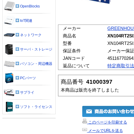
OpenBlocks
IoT関連
メーカー
GREENHOU
ネットワーク
商品名
XN104RT2S
型番
XN104RT2SI
サーバ・ストレージ
保証条件
メーカー保
JANコード
45116770264
パソコン・周辺機器
返品について
特定商取引
PCパーツ
商品番号
41000397
本商品は販売を終了しました
サプライ
ソフト・ライセンス
このページを印刷する
メールでURLを送る