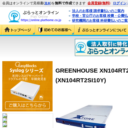
会員はオンラインで見積書(
)を
無料で作成
できます
会員登録(無料)
ログイン
見本
法人のお客様 請求書払いのご案内
学校・官公庁のお客様 校費・公費
研究機関のお客様 科研費払いのご案
GREENHOUSE XN104RT
(XN104RT2SI10Y)