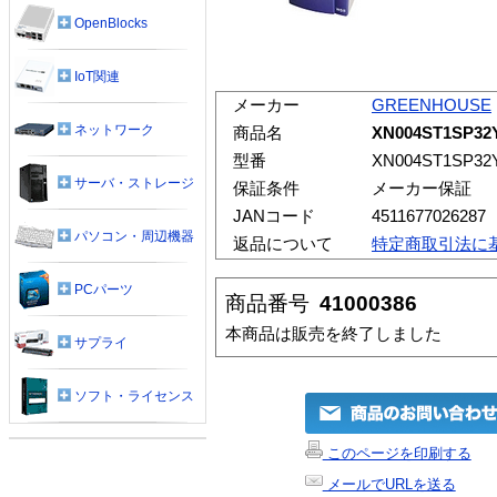
OpenBlocks
IoT関連
メーカー
GREENHOUSE
ネットワーク
商品名
XN004ST1SP3
型番
XN004ST1SP32
サーバ・ストレージ
保証条件
メーカー保証
JANコード
4511677026287
パソコン・周辺機器
返品について
特定商取引法に
PCパーツ
商品番号
41000386
本商品は販売を終了しました
サプライ
ソフト・ライセンス
このページを印刷する
メールでURLを送る