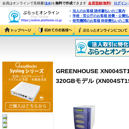
会員はオンラインで見積書(
)を
無料で作成
できます
会員登録(無料)
ログイン
見本
法人のお客様 請求書払いのご案内
学校・官公庁のお客様 校費・公費
研究機関のお客様 科研費払いのご案
GREENHOUSE XN004ST1
320GBモデル (XN004ST1