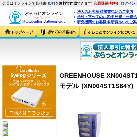
会員はオンラインで見積書(
)を
無料で作成
できます
会員登録(無料)
ログイン
見本
法人のお客様 請求書払いのご案内
学校・官公庁のお客様 校費・公費
研究機関のお客様 科研費払いのご案
GREENHOUSE XN004ST1
モデル (XN004ST1S64Y)