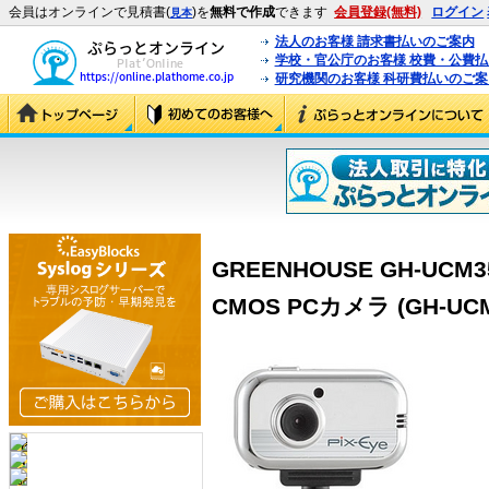
会員はオンラインで見積書(
)を
無料で作成
できます
会員登録(無料)
ログイン
見本
法人のお客様 請求書払いのご案内
学校・官公庁のお客様 校費・公費
研究機関のお客様 科研費払いのご案
GREENHOUSE GH-UC
CMOS PCカメラ (GH-UCM