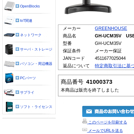
OpenBlocks
IoT関連
メーカー
GREENHOUSE
ネットワーク
商品名
GH-UCM35V U
型番
GH-UCM35V
サーバ・ストレージ
保証条件
メーカー保証
JANコード
4511677025044
パソコン・周辺機器
返品について
特定商取引法に基
PCパーツ
商品番号
41000373
本商品は販売を終了しました
サプライ
ソフト・ライセンス
このページを印刷する
メールでURLを送る