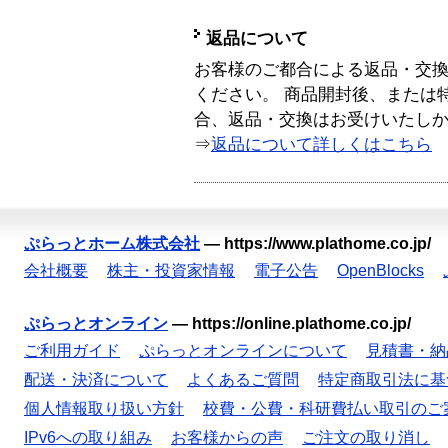
返品について
お客様のご都合による返品・交
ください。 商品開封後、または
合、返品・交換はお受けいたし
⇒
返品について詳しくはこちら
ぷらっとホーム株式会社
—
https://www.plathome.co.jp/
会社概要
株主・投資家情報
電子公告
OpenBlocks
ぷらっとオンライン
—
https://online.plathome.co.jp/
ご利用ガイド
ぷらっとオンラインについて
見積書・納
配送・決済について
よくあるご質問
特定商取引法に基
個人情報取り扱い方針
校費・公費・科研費払い取引のご
IPv6への取り組み
お客様からの声
ご注文の取り消し