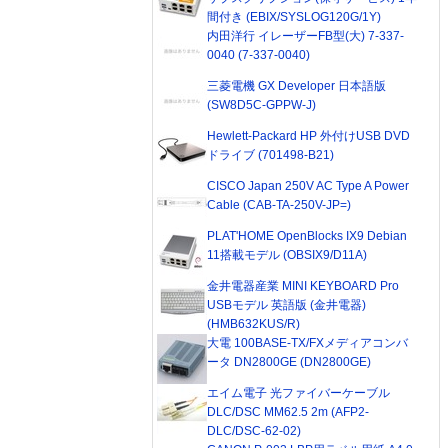
間付き (EBIX/SYSLOG120G/1Y)
内田洋行 イレーザーFB型(大) 7-337-
0040 (7-337-0040)
三菱電機 GX Developer 日本語版
(SW8D5C-GPPW-J)
Hewlett-Packard HP 外付けUSB DVD
ドライブ (701498-B21)
CISCO Japan 250V AC Type A Power
Cable (CAB-TA-250V-JP=)
PLAT'HOME OpenBlocks IX9 Debian
11搭載モデル (OBSIX9/D11A)
金井電器産業 MINI KEYBOARD Pro
USBモデル 英語版 (金井電器)
(HMB632KUS/R)
大電 100BASE-TX/FXメディアコンバ
ータ DN2800GE (DN2800GE)
エイム電子 光ファイバーケーブル
DLC/DSC MM62.5 2m (AFP2-
DLC/DSC-62-02)