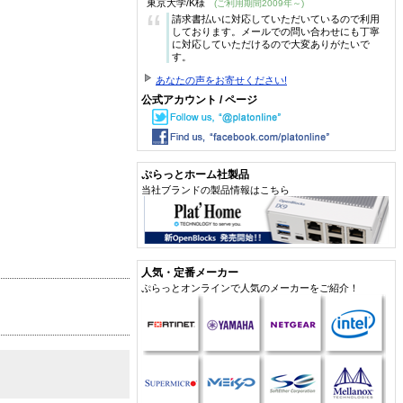
東京大学/K様
(ご利用期間2009年～)
“
請求書払いに対応していただいているので利用
しております。メールでの問い合わせにも丁寧
に対応していただけるので大変ありがたいで
す。
あなたの声をお寄せください!
公式アカウント / ページ
ぷらっとホーム社製品
当社ブランドの製品情報はこちら
人気・定番メーカー
ぷらっとオンラインで人気のメーカーをご紹介！