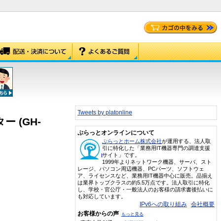
Tweets by platonline
ー (GH-
ぷらっとオンラインについて
ぷらっとホーム株式会社
が運用する、法人取
引に特化した「業務用IT機器専門の調達支援
サイト」です。
1999年よりネットワーク機器、サーバ、スト
レージ、パソコン周辺機器、PCパーツ、ソフトウェ
ア、ライセンスなど、業務用IT機器中心に販売。品揃え
は業界トップクラスの約5.5万点です。法人取引に特化
し、学校・官公庁・一般法人のお客様の請求書後払いに
も対応しています。
IPv6への取り組み
会社概要
お客様からの声
もっと見る