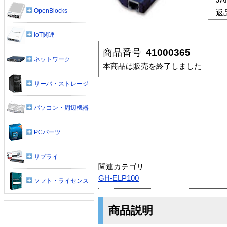
OpenBlocks
返
IoT関連
商品番号
41000365
ネットワーク
本商品は販売を終了しました
サーバ・ストレージ
パソコン・周辺機器
PCパーツ
サプライ
関連カテゴリ
GH-ELP100
ソフト・ライセンス
商品説明