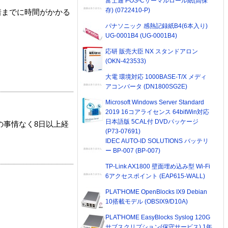
富士通 POS-Cサーマルロール紙(高保
存) (0722410-P)
着までに時間がかかる
パナソニック 感熱記録紙B4(6本入り)
UG-0001B4 (UG-0001B4)
応研 販売大臣 NX スタンドアロン
(OKN-423533)
大電 環境対応 1000BASE-T/X メディ
アコンバータ (DN1800SG2E)
Microsoft Windows Server Standard
2019 16コアライセンス 64bitWin対応
日本語版 5CAL付 DVDパッケージ
の事情なく8日以上経
(P73-07691)
IDEC AUTO-ID SOLUTIONS バッテリ
ー BP-007 (BP-007)
TP-Link AX1800 壁面埋め込み型 Wi-Fi
6アクセスポイント (EAP615-WALL)
PLAT'HOME OpenBlocks IX9 Debian
10搭載モデル (OBSIX9/D10A)
PLAT'HOME EasyBlocks Syslog 120G
サブスクリプション(保守サービス) 1年