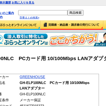
表示履歴
お気に入りを見る
払いのご案内
内
型番まとめ検索»
100NLC PCカード用 10/100Mbps LANアダプタ
ーカー
GREENHOUSE
品名
GH-ELP100NLC PCカード用 10/100Mbps
LANアダプター
番
GH-ELP100NLC
証条件
メーカー保証
ANコード
4511677015373