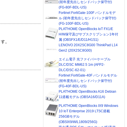
(初年度先出しセンドバック保守付)
(FG-80F-BDL-US)
Fortinet FortiGate-100F バンドルモデ
ル (初年度先出しセンドバック保守付)
(FG-100F-BDL-US)
PLAT'HOME OpenBlocks IoT FX1/E
H/W保守及びサブスクリプション1年付
属 (OBSFX1/E/D11/H1S1)
ます。
LENOVO 20X2SC8G00 ThinkPad L14
Gen2 (20X2SC8G00)
エイム電子 光ファイバーケーブル
DLC/DSC MM62.5 1m (AFP2-
DLC/DSC-62-01)
Fortinet FortiGate-40F バンドルモデル
(初年度先出しセンドバック保守付)
(FG-40F-BDL-US)
PLAT'HOME OpenBlocks A16 Debian
11搭載モデル (OBSA16/D11A)
PLAT'HOME OpenBlocks IX9 Windows
10 IoT Enterprise 2019 LTSC搭載
256GBモデル
(OBSIX9/W/L1809/256G)