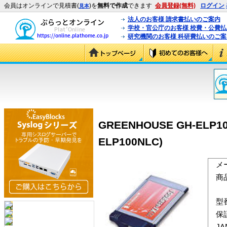
会員はオンラインで見積書(
)を
無料で作成
できます
会員登録(無料)
ログイン
見本
法人のお客様 請求書払いのご案内
学校・官公庁のお客様 校費・公費
研究機関のお客様 科研費払いのご案
GREENHOUSE GH-ELP
ELP100NLC)
メ
商
型
保
J