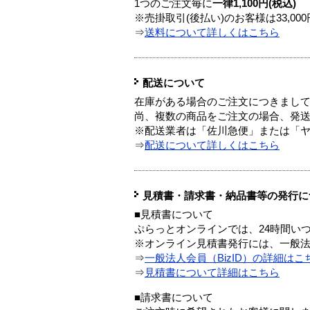
1つのご注文毎に
一律1,100円(税込)
※売掛取引(後払い)のお客様は33,0
⇒
送料について詳しくはこちら
配送について
在庫がある場合のご注文につきまし
尚、複数の商品をご注文の場合、発
※配送業者は「佐川急便」または「
⇒
配送について詳しくはこちら
見積書・請求書・納品書等の発行に
■見積書について
ぷらっとオンラインでは、24時間い
※オンライン見積書発行には、一般法人
⇒
一般法人会員（BizID）の詳細はこ
⇒
見積書について詳細はこちら
■請求書について