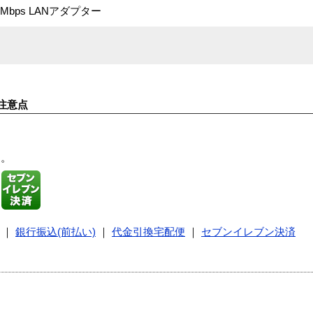
00Mbps LANアダプター
注意点
す。
｜
銀行振込(前払い)
｜
代金引換宅配便
｜
セブンイレブン決済