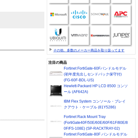
その他、多数のメーカー商品を取り扱ってます
注目の商品
Fortinet FortiGate-60Fバンドルモデル
(初年度先出しセンドバック保守付)
(FG-60F-BDL-US)
Hewlett-Packard HP LCD 8500 コンソ
ール (AF642A)
IBM Flex System コンソール・ブレイ
クアウト・ケーブル (81Y5286)
Fortinet Rack Mount Tray
(FortiGate40F/50E/60E/60F/61F/80E/8
0F/FS-108E) (SP-RACKTRAY-02)
Fortinet FortiGate-80F バンドルモデル