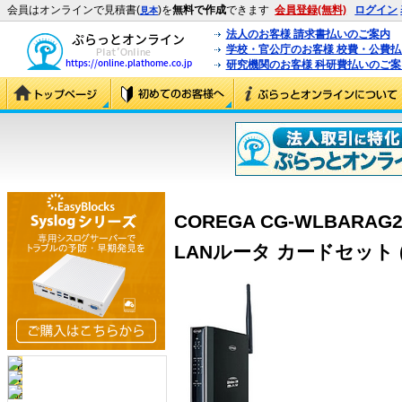
会員はオンラインで見積書(
)を
無料で作成
できます
会員登録(無料)
ログイン
見本
法人のお客様 請求書払いのご案内
学校・官公庁のお客様 校費・公費
研究機関のお客様 科研費払いのご案
COREGA CG-WLBARAG
LANルータ カードセット (C