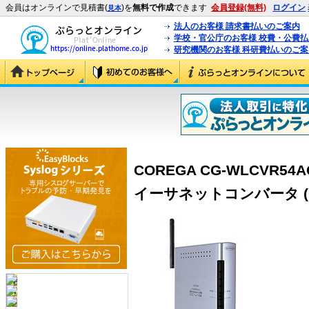
会員はオンラインで見積書(
)を
無料で作成
できます
会員登録(無料)
ログイン
見本
法人のお客様 請求書払いのご案内
学校・官公庁のお客様 校費・公費
研究機関のお客様 科研費払いのご案
COREGA CG-WLCVR54
イーサネットコンバータ (CG