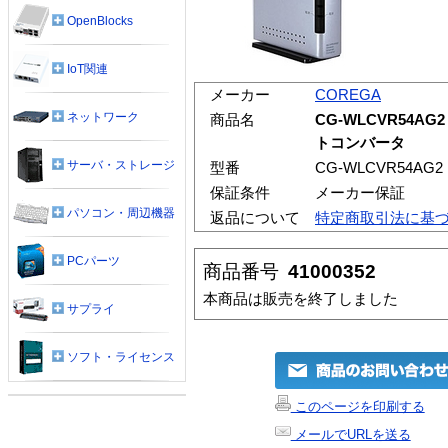
OpenBlocks
IoT関連
メーカー
COREGA
ネットワーク
商品名
CG-WLCVR54A
トコンバータ
サーバ・ストレージ
型番
CG-WLCVR54AG2
保証条件
メーカー保証
パソコン・周辺機器
返品について
特定商取引法に基
PCパーツ
商品番号
41000352
本商品は販売を終了しました
サプライ
ソフト・ライセンス
このページを印刷する
メールでURLを送る