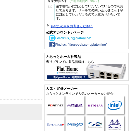
東京大学/K様
(ご利用期間2009年～)
“
請求書払いに対応していただいているので利用
しております。メールでの問い合わせにも丁寧
に対応していただけるので大変ありがたいで
す。
あなたの声をお寄せください!
公式アカウント / ページ
ぷらっとホーム社製品
当社ブランドの製品情報はこちら
人気・定番メーカー
ぷらっとオンラインで人気のメーカーをご紹介！