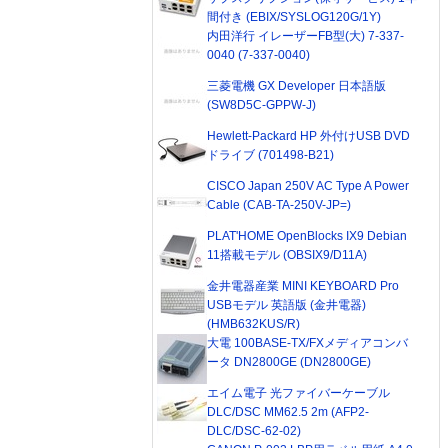
間付き (EBIX/SYSLOG120G/1Y)
内田洋行 イレーザーFB型(大) 7-337-
0040 (7-337-0040)
三菱電機 GX Developer 日本語版
(SW8D5C-GPPW-J)
Hewlett-Packard HP 外付けUSB DVD
ドライブ (701498-B21)
CISCO Japan 250V AC Type A Power
Cable (CAB-TA-250V-JP=)
PLAT'HOME OpenBlocks IX9 Debian
11搭載モデル (OBSIX9/D11A)
金井電器産業 MINI KEYBOARD Pro
USBモデル 英語版 (金井電器)
(HMB632KUS/R)
大電 100BASE-TX/FXメディアコンバ
ータ DN2800GE (DN2800GE)
エイム電子 光ファイバーケーブル
DLC/DSC MM62.5 2m (AFP2-
DLC/DSC-62-02)