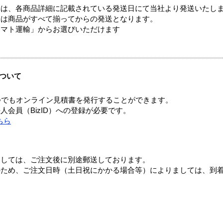
ては、各商品詳細に記載されている発送日にて当社より発送いたし
送は商品がすべて揃ってからの発送となります。
ヤマト運輸」からお選びいただけます
ついて
つでもオンライン見積書を発行することができます。
会員（BizID）への登録が必要です。
ちら
ましては、ご注文後に別途郵送しております。
のため、ご注文日時（土日祝にかかる場合等）によりましては、到