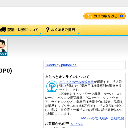
Tweets by platonline
0P0)
ぷらっとオンラインについて
ぷらっとホーム株式会社
が運用する、法人取
引に特化した「業務用IT機器専門の調達支援
サイト」です。
1999年よりネットワーク機器、サーバ、スト
レージ、パソコン周辺機器、PCパーツ、ソフトウェ
ア、ライセンスなど、業務用IT機器中心に販売。品揃え
は業界トップクラスの約5.5万点です。法人取引に特化
し、学校・官公庁・一般法人のお客様の請求書後払いに
も対応しています。
IPv6への取り組み
会社概要
お客様からの声
もっと見る