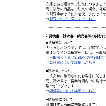
在庫がある場合のご注文につきまし
尚、複数の商品をご注文の場合、発
※配送業者は「佐川急便」または「
⇒
配送について詳しくはこちら
見積書・請求書・納品書等の発行に
■見積書について
ぷらっとオンラインでは、24時間い
※オンライン見積書発行には、一般法人
⇒
一般法人会員（BizID）の詳細はこ
⇒
見積書について詳細はこちら
■請求書について
ご注文時に希望されたお客様に関し
尚、請求書は、営業時間内での発行
場合がございます。
⇒
請求書について詳細はこちら
■納品書について
お届けする商品に同梱致します。