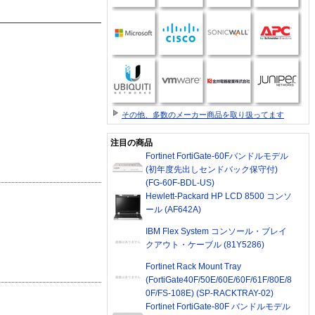
その他、多数のメーカー商品を取り扱ってます
注目の商品
Fortinet FortiGate-60Fバンドルモデル
(初年度先出しセンドバック保守付)
(FG-60F-BDL-US)
Hewlett-Packard HP LCD 8500 コンソ
ール (AF642A)
IBM Flex System コンソール・ブレイ
クアウト・ケーブル (81Y5286)
Fortinet Rack Mount Tray
(FortiGate40F/50E/60E/60F/61F/80E/8
0F/FS-108E) (SP-RACKTRAY-02)
Fortinet FortiGate-80F バンドルモデル