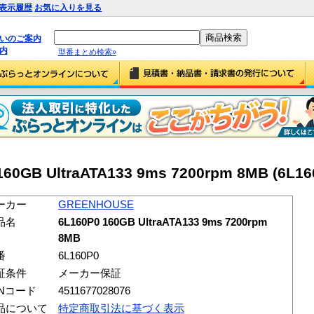
表示履歴
お気に入りを見る
払いのご案内
内
型番まとめ検索»
0GB UltraATA133 9ms 7200rpm 8MB (6L16
ーカー
GREENHOUSE
品名
6L160P0 160GB UltraATA133 9ms 7200rpm
8MB
番
6L160P0
証条件
メーカー保証
ANコード
4511677028076
品について
特定商取引法に基づく表示