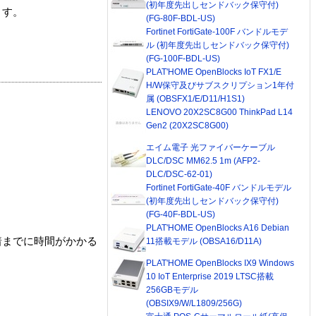
(初年度先出しセンドバック保守付)
ます。
(FG-80F-BDL-US)
Fortinet FortiGate-100F バンドルモデ
ル (初年度先出しセンドバック保守付)
(FG-100F-BDL-US)
PLAT'HOME OpenBlocks IoT FX1/E
H/W保守及びサブスクリプション1年付
属 (OBSFX1/E/D11/H1S1)
LENOVO 20X2SC8G00 ThinkPad L14
Gen2 (20X2SC8G00)
エイム電子 光ファイバーケーブル
DLC/DSC MM62.5 1m (AFP2-
DLC/DSC-62-01)
Fortinet FortiGate-40F バンドルモデル
(初年度先出しセンドバック保守付)
(FG-40F-BDL-US)
PLAT'HOME OpenBlocks A16 Debian
着までに時間がかかる
11搭載モデル (OBSA16/D11A)
PLAT'HOME OpenBlocks IX9 Windows
10 IoT Enterprise 2019 LTSC搭載
256GBモデル
(OBSIX9/W/L1809/256G)