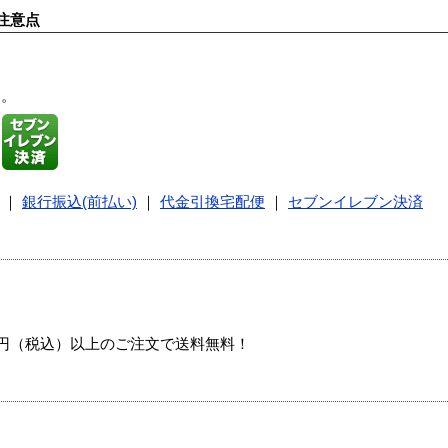
注意点
す。
｜
銀行振込(前払い)
｜
代金引換宅配便
｜
セブンイレブン決済
00円（税込）以上のご注文で送料無料！