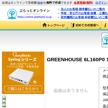
会員はオンラインで見積書(
)を
無料で作成
できます
会員登録(無料)
ログイン
見本
法人のお客様 請求書払いのご案内
学校・官公庁のお客様 校費・公費
研究機関のお客様 科研費払いのご案
GREENHOUSE 6L160P0 16
メ
商
型
保
J
返