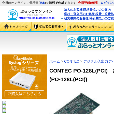
会員はオンラインで見積書(
)を
無料で作成
できます
会員登録(無料)
ログイン
見本
法人のお客様 請求書払いのご案内
学校・官公庁のお客様 校費・公費
研究機関のお客様 科研費払いのご案
ホーム
>
CONTEC
>
デジタル入出力デ
CONTEC PO-128L(P
(PO-128L(PCI))