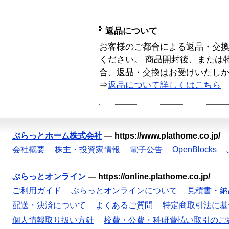
返品について
お客様のご都合による返品・交
ください。 商品開封後、または
合、返品・交換はお受けいたし
⇒
返品について詳しくはこちら
ぷらっとホーム株式会社
—
https://www.plathome.co.jp/
会社概要
株主・投資家情報
電子公告
OpenBlocks
ぷらっとオンライン
—
https://online.plathome.co.jp/
ご利用ガイド
ぷらっとオンラインについて
見積書・納
配送・決済について
よくあるご質問
特定商取引法に基
個人情報取り扱い方針
校費・公費・科研費払い取引のご