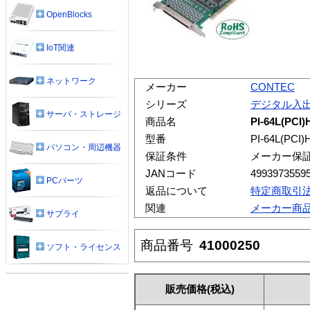
OpenBlocks
IoT関連
ネットワーク
メーカー
CONTEC
シリーズ
デジタル入
サーバ・ストレージ
商品名
PI-64L(
型番
PI-64L(PCI)
パソコン・周辺機器
保証条件
メーカー保
JANコード
4993973559
PCパーツ
返品について
特定商取引
関連
メーカー商
サプライ
商品番号
41000250
ソフト・ライセンス
販売価格
(税込)