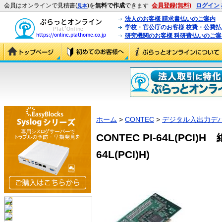
会員はオンラインで見積書(
)を
無料で作成
できます
会員登録(無料)
ログイン
見本
法人のお客様 請求書払いのご案内
学校・官公庁のお客様 校費・公費
研究機関のお客様 科研費払いのご案
ホーム
>
CONTEC
>
デジタル入出力デ
CONTEC PI-64L(PCI)
64L(PCI)H)