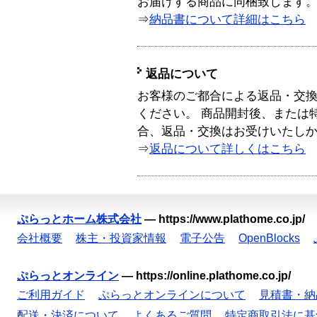
お届けする商品に同梱致します
⇒
納品書について詳細はこちら
返品について
お客様のご都合による返品・交
ください。 商品開封後、または
合、返品・交換はお受けいたし
⇒
返品について詳しくはこちら
ぷらっとホーム株式会社
—
https://www.plathome.co.jp/
会社概要
株主・投資家情報
電子公告
OpenBlocks
ぷらっとオンライン
—
https://online.plathome.co.jp/
ご利用ガイド
ぷらっとオンラインについて
見積書・納
配送・決済について
よくあるご質問
特定商取引法に基