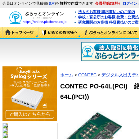
会員はオンラインで見積書(
)を
無料で作成
できます
会員登録(無料)
ログイン
見本
法人のお客様 請求書払いのご案内
学校・官公庁のお客様 校費・公費
研究機関のお客様 科研費払いのご案
ホーム
>
CONTEC
>
デジタル入出力デ
CONTEC PO-64L(PCI
64L(PCI))