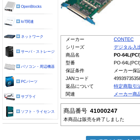
OpenBlocks
IoT関連
ネットワーク
メーカー
CONTEC
シリーズ
デジタル入
サーバ・ストレージ
商品名
PO-64L(
型番
PO-64L(PCI
パソコン・周辺機器
保証条件
メーカー保
JANコード
4993973535
PCパーツ
返品について
特定商取引
関連
メーカー商
サプライ
商品番号
41000247
ソフト・ライセンス
本商品は販売を終了しました