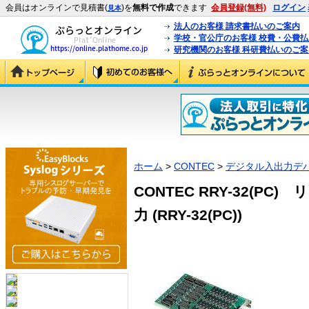
会員はオンラインで見積書(
)を
無料で作成
できます
会員登録(無料)
ログイン
見本
法人のお客様 請求書払いのご案内
学校・官公庁のお客様 校費・公費
研究機関のお客様 科研費払いのご案
ホーム
>
CONTEC
>
デジタル入出力デ
CONTEC RRY-32(P
力 (RRY-32(PC))