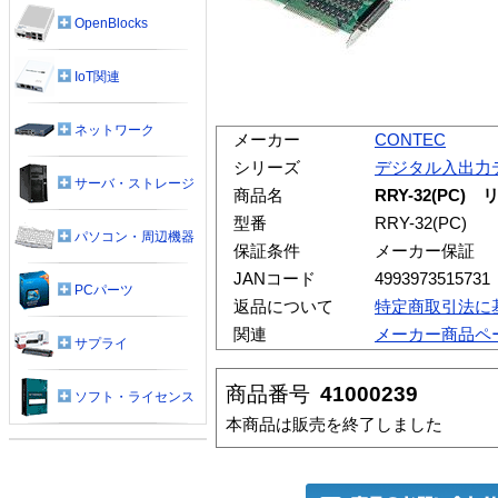
OpenBlocks
IoT関連
ネットワーク
メーカー
CONTEC
シリーズ
デジタル入出力
サーバ・ストレージ
商品名
RRY-32(PC
型番
RRY-32(PC)
パソコン・周辺機器
保証条件
メーカー保証
JANコード
4993973515731
PCパーツ
返品について
特定商取引法に
関連
メーカー商品ペ
サプライ
商品番号
41000239
ソフト・ライセンス
本商品は販売を終了しました