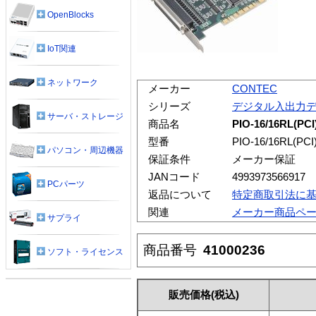
OpenBlocks
IoT関連
ネットワーク
メーカー
CONTEC
シリーズ
デジタル入出力
サーバ・ストレージ
商品名
PIO-16/16RL
型番
PIO-16/16RL(PCI
パソコン・周辺機器
保証条件
メーカー保証
JANコード
4993973566917
PCパーツ
返品について
特定商取引法に
関連
メーカー商品ペ
サプライ
商品番号
41000236
ソフト・ライセンス
販売価格
(税込)