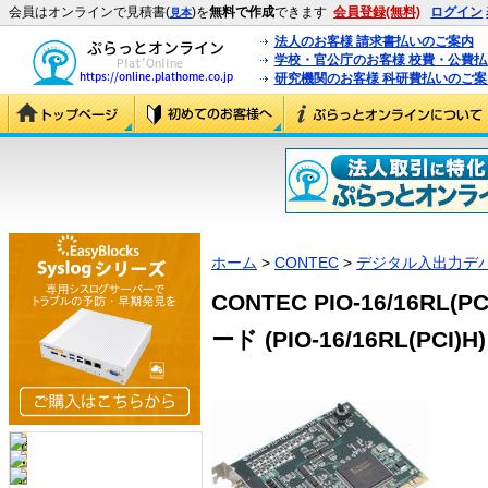
会員はオンラインで見積書(
)を
無料で作成
できます
会員登録(無料)
ログイン
見本
法人のお客様 請求書払いのご案内
学校・官公庁のお客様 校費・公費
研究機関のお客様 科研費払いのご案
ホーム
>
CONTEC
>
デジタル入出力デ
CONTEC PIO-16/16R
ード (PIO-16/16RL(PCI)H)