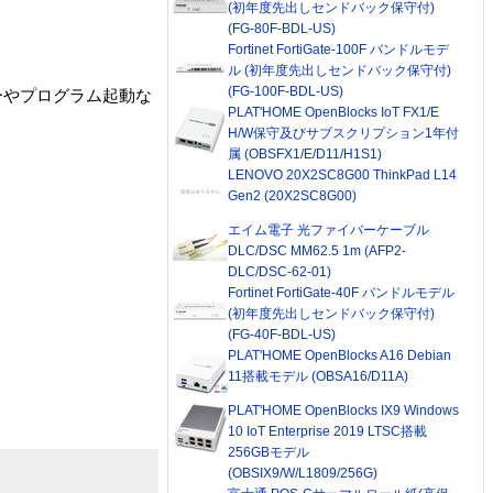
(初年度先出しセンドバック保守付)
(FG-80F-BDL-US)
Fortinet FortiGate-100F バンドルモデ
ル (初年度先出しセンドバック保守付)
(FG-100F-BDL-US)
ーやプログラム起動な
PLAT'HOME OpenBlocks IoT FX1/E
H/W保守及びサブスクリプション1年付
属 (OBSFX1/E/D11/H1S1)
LENOVO 20X2SC8G00 ThinkPad L14
Gen2 (20X2SC8G00)
エイム電子 光ファイバーケーブル
DLC/DSC MM62.5 1m (AFP2-
DLC/DSC-62-01)
Fortinet FortiGate-40F バンドルモデル
(初年度先出しセンドバック保守付)
(FG-40F-BDL-US)
PLAT'HOME OpenBlocks A16 Debian
11搭載モデル (OBSA16/D11A)
PLAT'HOME OpenBlocks IX9 Windows
10 IoT Enterprise 2019 LTSC搭載
256GBモデル
(OBSIX9/W/L1809/256G)