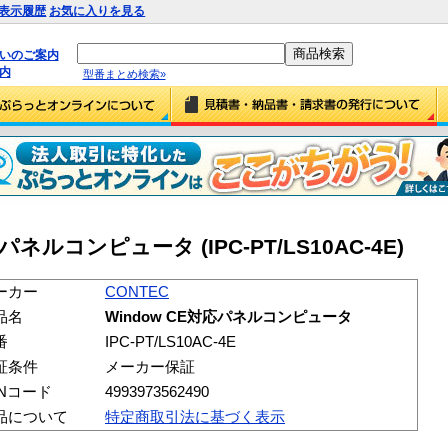
表示履歴
お気に入りを見る
払いのご案内
内
型番まとめ検索»
応パネルコンピュータ (IPC-PT/LS10AC-4E)
ーカー
CONTEC
品名
Window CE対応パネルコンピュータ
番
IPC-PT/LS10AC-4E
証条件
メーカー保証
ANコード
4993973562490
品について
特定商取引法に基づく表示