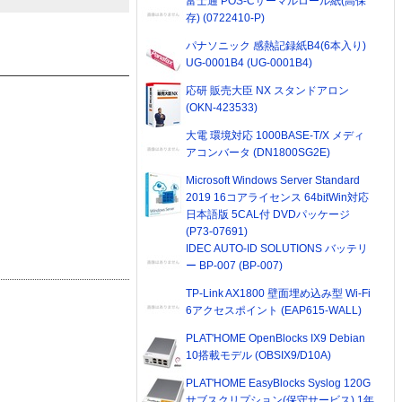
富士通 POS-Cサーマルロール紙(高保
存) (0722410-P)
パナソニック 感熱記録紙B4(6本入り)
UG-0001B4 (UG-0001B4)
応研 販売大臣 NX スタンドアロン
(OKN-423533)
大電 環境対応 1000BASE-T/X メディ
アコンバータ (DN1800SG2E)
Microsoft Windows Server Standard
2019 16コアライセンス 64bitWin対応
日本語版 5CAL付 DVDパッケージ
(P73-07691)
IDEC AUTO-ID SOLUTIONS バッテリ
ー BP-007 (BP-007)
TP-Link AX1800 壁面埋め込み型 Wi-Fi
6アクセスポイント (EAP615-WALL)
PLAT'HOME OpenBlocks IX9 Debian
10搭載モデル (OBSIX9/D10A)
PLAT'HOME EasyBlocks Syslog 120G
サブスクリプション(保守サービス) 1年