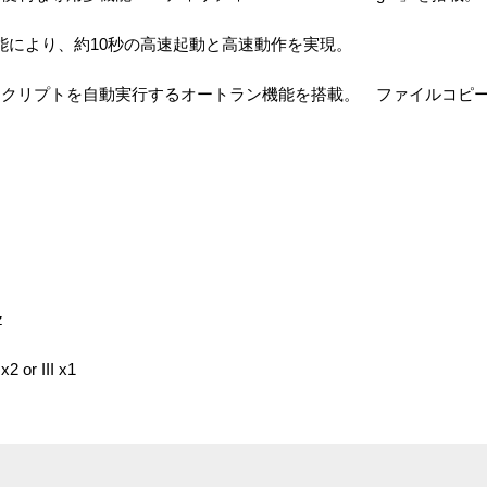
機能により、約10秒の高速起動と高速動作を実現。
入でスクリプトを自動実行するオートラン機能を搭載。 ファイルコピ
z
or III x1