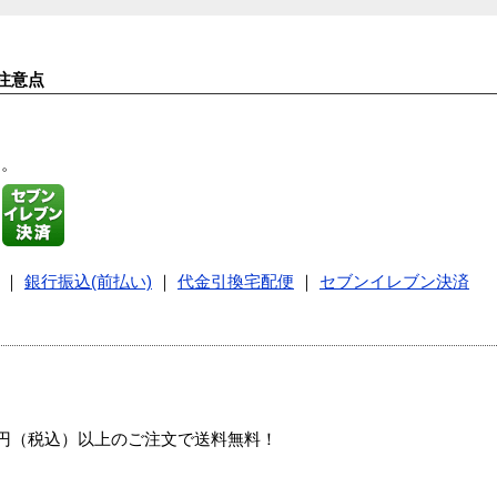
注意点
す。
｜
銀行振込(前払い)
｜
代金引換宅配便
｜
セブンイレブン決済
00円（税込）以上のご注文で送料無料！