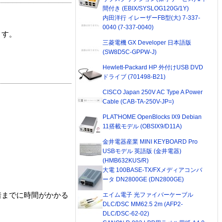
間付き (EBIX/SYSLOG120G/1Y)
内田洋行 イレーザーFB型(大) 7-337-
0040 (7-337-0040)
ます。
三菱電機 GX Developer 日本語版
(SW8D5C-GPPW-J)
Hewlett-Packard HP 外付けUSB DVD
ドライブ (701498-B21)
CISCO Japan 250V AC Type A Power
Cable (CAB-TA-250V-JP=)
PLAT'HOME OpenBlocks IX9 Debian
11搭載モデル (OBSIX9/D11A)
金井電器産業 MINI KEYBOARD Pro
USBモデル 英語版 (金井電器)
(HMB632KUS/R)
大電 100BASE-TX/FXメディアコンバ
ータ DN2800GE (DN2800GE)
エイム電子 光ファイバーケーブル
着までに時間がかかる
DLC/DSC MM62.5 2m (AFP2-
DLC/DSC-62-02)