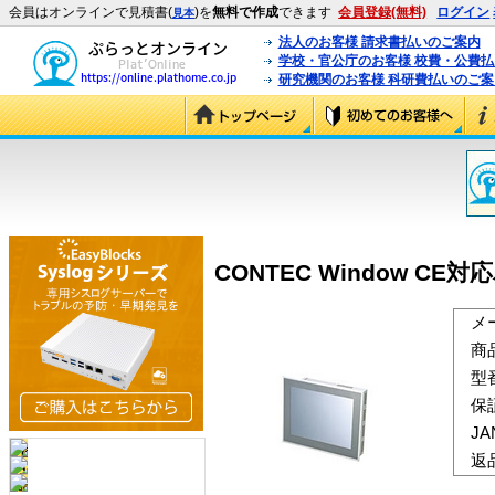
会員はオンラインで見積書(
)を
無料で作成
できます
会員登録(無料)
ログイン
見本
法人のお客様 請求書払いのご案内
学校・官公庁のお客様 校費・公費
研究機関のお客様 科研費払いのご案
CONTEC Window CE対
メ
商
型
保
J
返