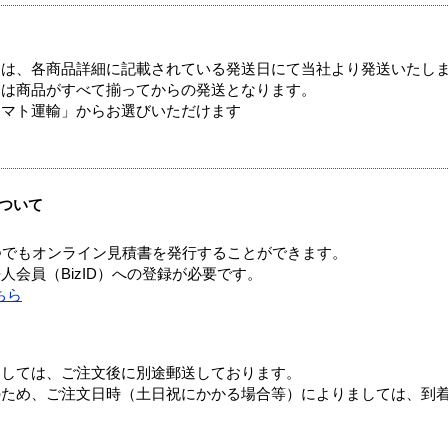
ては、各商品詳細に記載されている発送日にて当社より発送いたし
送は商品がすべて揃ってからの発送となります。
ヤマト運輸」からお選びいただけます
ついて
つでもオンライン見積書を発行することができます。
会員（BizID）への登録が必要です。
ちら
ましては、ご注文後に別途郵送しております。
のため、ご注文日時（土日祝にかかる場合等）によりましては、到