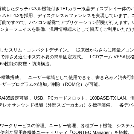
 CPUを塔載したタッチパネル機能付きTFTカラー液晶ディスプレイ一体
CE .NET 4.2を採用、ディスクレス＆ファンレスを実現しています。ユ
可能ですので、パソコン感覚でアプリケーション開発が行えます。U
ど多彩なインターフェイスを装備、汎用情報端末として幅広くご利用いただ
用したスリム・コンパクトデザイン。 従来機からさらに軽量／コ
押さえ込むボス穴不要の簡単固定方式。 LCDアーム VESA規格
65性能の防塵・防滴構造。
メモリを標準搭載。 ユーザー領域として使用できる、書き込み／消去可能な3
ーザープログラムの追加／削除（ROM化）が可能。
22A/485設定可能 、USB、PCカードスロット、100BASE-TX L
テレオサンウンド機能（外部スピーカ出力）を標準装備。 各デバ
トワークサービスの管理、ユーザー管理、各種ブート機能、システ
利な専用多機能ユーティリティ「CONTEC Manager」を搭載。