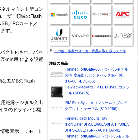
のパネルマウント型コン
ーザー領域のFlash
SB／PCカード／
けます。
その他、多数のメーカー商品を取り扱ってます
ンパクト化され、パネ
75mm用 による設置
注目の商品
Fortinet FortiGate-60Fバンドルモデル
(初年度先出しセンドバック保守付)
2MBのFlash
(FG-60F-BDL-US)
Hewlett-Packard HP LCD 8500 コンソ
ール (AF642A)
AN、汎用絶縁デジタル入出
IBM Flex System コンソール・ブレイ
クアウト・ケーブル (81Y5286)
イスのドライバも標
Fortinet Rack Mount Tray
(FortiGate40F/50E/60E/60F/61F/80E/8
0F/FS-108E) (SP-RACKTRAY-02)
ム情報表示、リモート
Fortinet FortiGate-80F バンドルモデル