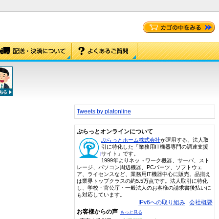
Tweets by platonline
ぷらっとオンラインについて
ぷらっとホーム株式会社
が運用する、法人取
引に特化した「業務用IT機器専門の調達支援
サイト」です。
1999年よりネットワーク機器、サーバ、スト
レージ、パソコン周辺機器、PCパーツ、ソフトウェ
ア、ライセンスなど、業務用IT機器中心に販売。品揃え
は業界トップクラスの約5.5万点です。法人取引に特化
し、学校・官公庁・一般法人のお客様の請求書後払いに
も対応しています。
IPv6への取り組み
会社概要
お客様からの声
もっと見る