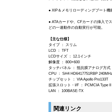
● XIP＆メモリローディングブート
● ATAカードや、CFカードの挿
どの一連動作の自動実行が可能。
【主な仕様】
タイプ ： スリム
LCD ： TFT
LCDサイズ ： 12.1インチ
解像度 ： 800×600
タッチパネル ： 抵抗膜アナログ方式
CPU ： SH4 HD6417751RBP 240MH
チップセット ： VIA Apollo Pro133T
拡張スロット・I/F ： PCMCIA Type II x2 
LAN ： 100BASE-TX
関連リンク