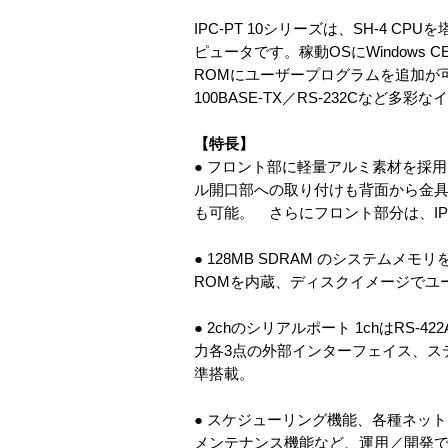
IPC-PT 10シリーズは、SH-4
ピュータです。稼動OSにWindows 
ROMにユーザープログラムを追加が
100BASE-TX／RS-232Cな
【特長】
● フロント部に軽量アルミ素材を採
ル開口部への取り付けも背面から金具で
も可能。 さらにフロント部分は、IP
● 128MB SDRAM のシステム
ROMを内蔵、ディスクイメージでユ
● 2chのシリアルポート 1chはRS-4
力各3点の外部インターフェイス、ス
準搭載。
● スケジューリング機能、各種ネッ
メンテナンス機能など、運用／開発で便