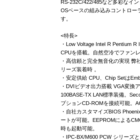
RS-232C/422/485など多
OSベースの組み込みコントロー
す。
<特長>
・Low Voltage Intel R Pentium R
CPUを搭載。自然空冷でファン
・高信頼と完全無音化の実現 弊社
リーズ装着時 。
・安定供給 CPU、Chip SetはEmb
・DVIビデオ出力搭載 VGA変換
100BASE-TX LAN標準装備。S
プションCD-ROMを接続可能。AC
・自社カスタマイズBIOS Phoe
ートが可能。EEPROMによるC
時も起動可能。
・IPC-BX/M600 PCW シリ