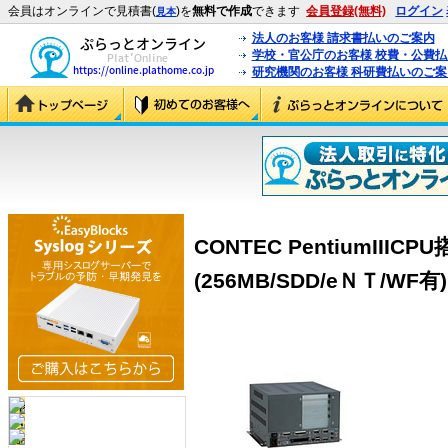
会員はオンラインで見積書(
)を
無料で作成
できます
会員登録(無料)
ログイン
見本
法人のお客様 請求書払いのご案内
学校・官公庁のお客様 校費・公費
研究機関のお客様 科研費払いのご案
CONTEC PentiumII
(256MB/SDD/eＮＴ/WF有) (