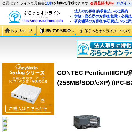
会員はオンラインで見積書(
)を
無料で作成
できます
会員登録(無料)
ログイン
見本
法人のお客様 請求書払いのご案内
学校・官公庁のお客様 校費・公費
研究機関のお客様 科研費払いのご案
CONTEC PentiumII
(256MB/SDD/eXP) (IPC-B