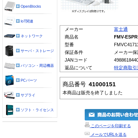
OpenBlocks
IoT関連
メーカー
富士通
ネットワーク
商品名
FMV-ESPR
型番
FMVC4171
サーバ・ストレージ
保証条件
メーカー保
JANコード
498861844
パソコン・周辺機器
返品について
特定商取引
PCパーツ
商品番号
41000151
本商品は販売を終了しました
サプライ
ソフト・ライセンス
このページを印刷する
メールでURLを送る