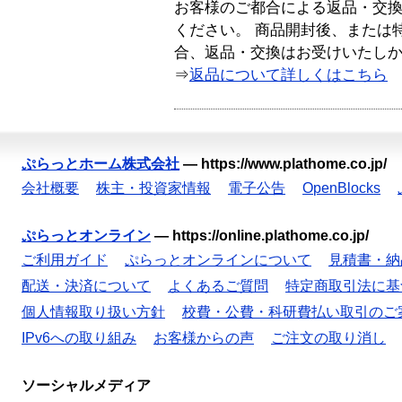
お客様のご都合による返品・交
ください。 商品開封後、または
合、返品・交換はお受けいたし
⇒
返品について詳しくはこちら
ぷらっとホーム株式会社
—
https://www.plathome.co.jp/
会社概要
株主・投資家情報
電子公告
OpenBlocks
ぷらっとオンライン
—
https://online.plathome.co.jp/
ご利用ガイド
ぷらっとオンラインについて
見積書・納
配送・決済について
よくあるご質問
特定商取引法に基
個人情報取り扱い方針
校費・公費・科研費払い取引のご
IPv6への取り組み
お客様からの声
ご注文の取り消し
ソーシャルメディア