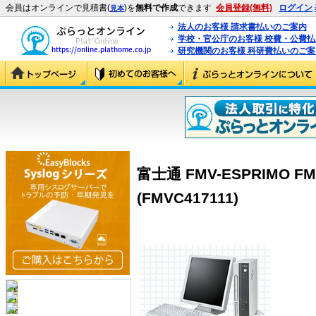
会員はオンラインで見積書(
)を
無料で作成
できます
会員登録(無料)
ログイン
見本
法人のお客様 請求書払いのご案内
学校・官公庁のお客様 校費・公費
研究機関のお客様 科研費払いのご案
富士通 FMV-ESPRIMO FMV
(FMVC417111)