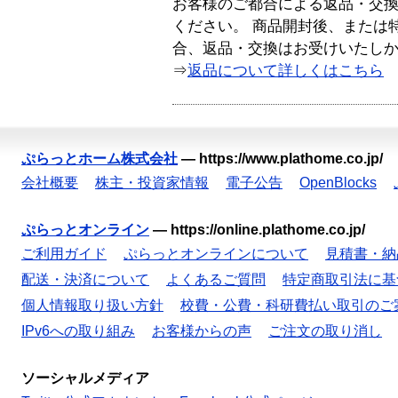
お客様のご都合による返品・交
ください。 商品開封後、または
合、返品・交換はお受けいたし
⇒
返品について詳しくはこちら
ぷらっとホーム株式会社
—
https://www.plathome.co.jp/
会社概要
株主・投資家情報
電子公告
OpenBlocks
ぷらっとオンライン
—
https://online.plathome.co.jp/
ご利用ガイド
ぷらっとオンラインについて
見積書・納
配送・決済について
よくあるご質問
特定商取引法に基
個人情報取り扱い方針
校費・公費・科研費払い取引のご
IPv6への取り組み
お客様からの声
ご注文の取り消し
ソーシャルメディア