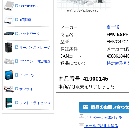
OpenBlocks
IoT関連
メーカー
富士通
ネットワーク
商品名
FMV-ESPR
型番
FMVC42C1
サーバ・ストレージ
保証条件
メーカー保
JANコード
498861844
パソコン・周辺機器
返品について
特定商取引
PCパーツ
商品番号
41000145
本商品は販売を終了しました
サプライ
ソフト・ライセンス
このページを印刷する
メールでURLを送る