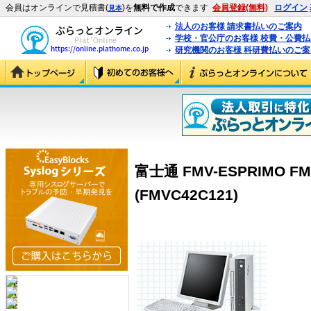
会員はオンラインで見積書(
)を
無料で作成
できます
会員登録(無料)
ログイン
見本
法人のお客様 請求書払いのご案内
学校・官公庁のお客様 校費・公費
研究機関のお客様 科研費払いのご案
富士通 FMV-ESPRIMO FMV
(FMVC42C121)