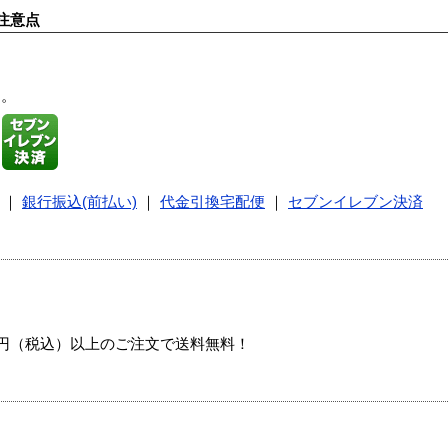
注意点
す。
｜
銀行振込(前払い)
｜
代金引換宅配便
｜
セブンイレブン決済
00円（税込）以上のご注文で送料無料！