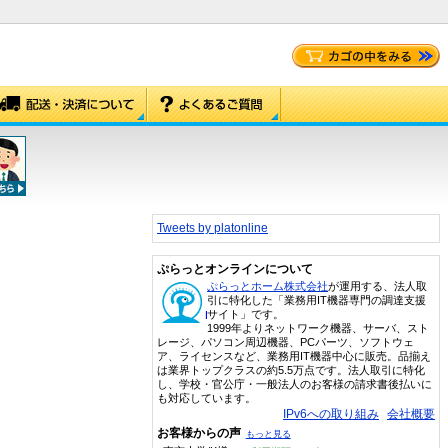
Tweets by platonline
ぷらっとオンラインについて
ぷらっとホーム株式会社
が運用する、法人取
引に特化した「業務用IT機器専門の調達支援
サイト」です。
1999年よりネットワーク機器、サーバ、スト
レージ、パソコン周辺機器、PCパーツ、ソフトウェ
ア、ライセンスなど、業務用IT機器中心に販売。品揃え
は業界トップクラスの約5.5万点です。法人取引に特化
し、学校・官公庁・一般法人のお客様の請求書後払いに
も対応しています。
IPv6への取り組み
会社概要
お客様からの声
もっと見る