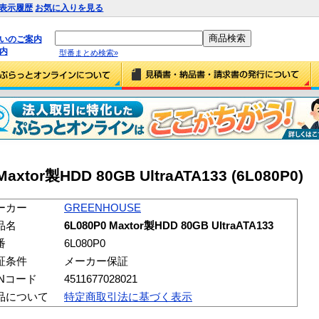
表示履歴
お気に入りを見る
払いのご案内
内
型番まとめ検索»
axtor製HDD 80GB UltraATA133 (6L080P0)
ーカー
GREENHOUSE
品名
6L080P0 Maxtor製HDD 80GB UltraATA133
番
6L080P0
証条件
メーカー保証
ANコード
4511677028021
品について
特定商取引法に基づく表示