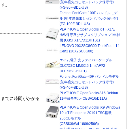
(初年度先出しセンドバック保守付)
ます。
(FG-80F-BDL-US)
Fortinet FortiGate-100F バンドルモデ
ル (初年度先出しセンドバック保守付)
(FG-100F-BDL-US)
PLAT'HOME OpenBlocks IoT FX1/E
H/W保守及びサブスクリプション1年付
属 (OBSFX1/E/D11/H1S1)
LENOVO 20X2SC8G00 ThinkPad L14
Gen2 (20X2SC8G00)
エイム電子 光ファイバーケーブル
DLC/DSC MM62.5 1m (AFP2-
DLC/DSC-62-01)
Fortinet FortiGate-40F バンドルモデル
(初年度先出しセンドバック保守付)
(FG-40F-BDL-US)
PLAT'HOME OpenBlocks A16 Debian
着までに時間がかかる
11搭載モデル (OBSA16/D11A)
PLAT'HOME OpenBlocks IX9 Windows
10 IoT Enterprise 2019 LTSC搭載
256GBモデル
(OBSIX9/W/L1809/256G)