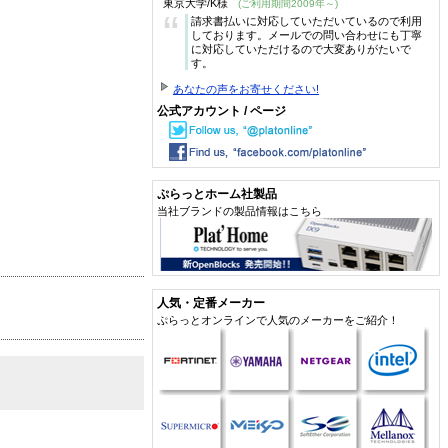
東京大学/K様
(ご利用期間2009年～)
“
請求書払いに対応していただいているので利用
しております。メールでの問い合わせにも丁寧
に対応していただけるので大変ありがたいで
す。
あなたの声をお寄せください!
公式アカウント / ページ
ぷらっとホーム社製品
当社ブランドの製品情報はこちら
人気・定番メーカー
ぷらっとオンラインで人気のメーカーをご紹介！