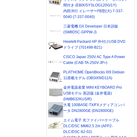
間付き (EBIX/SYSLOG120G/1Y)
内田洋行 イレーザーFB型(大) 7-337-
0040 (7-337-0040)
三菱電機 GX Developer 日本語版
(SW8D5C-GPPW-J)
Hewlett-Packard HP 外付けUSB DVD
ドライブ (701498-B21)
CISCO Japan 250V AC Type A Power
Cable (CAB-TA-250V-JP=)
PLAT'HOME OpenBlocks IX9 Debian
11搭載モデル (OBSIX9/D11A)
金井電器産業 MINI KEYBOARD Pro
USBモデル 英語版 (金井電器)
(HMB632KUS/R)
大電 100BASE-TX/FXメディアコンバ
ータ DN2800GE (DN2800GE)
エイム電子 光ファイバーケーブル
DLC/DSC MM62.5 2m (AFP2-
DLC/DSC-62-02)