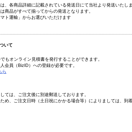
ては、各商品詳細に記載されている発送日にて当社より発送いたし
送は商品がすべて揃ってからの発送となります。
ヤマト運輸」からお選びいただけます
ついて
つでもオンライン見積書を発行することができます。
会員（BizID）への登録が必要です。
ちら
ましては、ご注文後に別途郵送しております。
のため、ご注文日時（土日祝にかかる場合等）によりましては、到