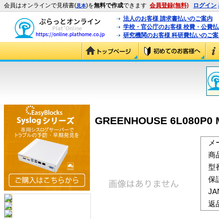
会員はオンラインで見積書(
)を
無料で作成
できます
会員登録(無料)
ログイン
見本
法人のお客様 請求書払いのご案内
学校・官公庁のお客様 校費・公費
研究機関のお客様 科研費払いのご案
GREENHOUSE 6L080P0 M
メ
商
型
保
J
返