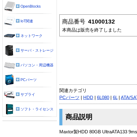
OpenBlocks
商品番号
41000132
IoT関連
本商品は販売を終了しました
ネットワーク
サーバ・ストレージ
パソコン・周辺機器
PCパーツ
関連カテゴリ
サプライ
PCパーツ
|
HDD
|
6L080
|
6L
|
ATA/SA
ソフト・ライセンス
商品説明
Maxtor製HDD 80GB UltraATA133 