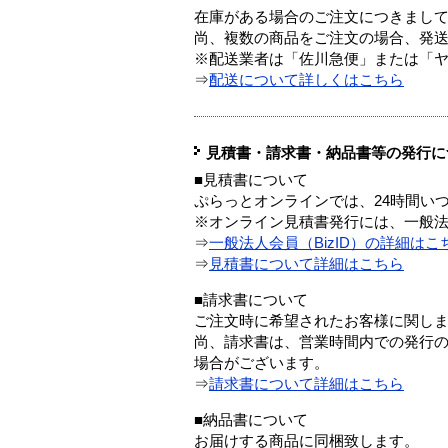
在庫がある場合のご注文につきまし
尚、複数の商品をご注文の場合、発
※配送業者は「佐川急便」または「
⇒
配送について詳しくはこちら
見積書・請求書・納品書等の発行に
■見積書について
ぷらっとオンラインでは、24時間い
※オンライン見積書発行には、一般法人
⇒
一般法人会員（BizID）の詳細はこ
⇒
見積書について詳細はこちら
■請求書について
ご注文時に希望されたお客様に関し
尚、請求書は、営業時間内での発行
場合がございます。
⇒
請求書について詳細はこちら
■納品書について
お届けする商品に同梱致します。