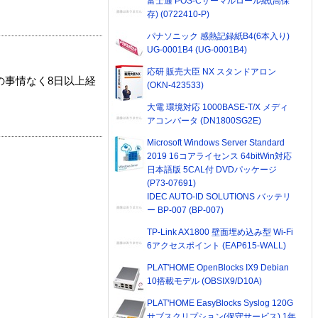
富士通 POS-Cサーマルロール紙(高保
存) (0722410-P)
パナソニック 感熱記録紙B4(6本入り)
UG-0001B4 (UG-0001B4)
応研 販売大臣 NX スタンドアロン
の事情なく8日以上経
(OKN-423533)
大電 環境対応 1000BASE-T/X メディ
アコンバータ (DN1800SG2E)
Microsoft Windows Server Standard
2019 16コアライセンス 64bitWin対応
日本語版 5CAL付 DVDパッケージ
(P73-07691)
IDEC AUTO-ID SOLUTIONS バッテリ
ー BP-007 (BP-007)
TP-Link AX1800 壁面埋め込み型 Wi-Fi
6アクセスポイント (EAP615-WALL)
PLAT'HOME OpenBlocks IX9 Debian
10搭載モデル (OBSIX9/D10A)
PLAT'HOME EasyBlocks Syslog 120G
サブスクリプション(保守サービス) 1年