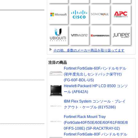
その他、多数のメーカー商品を取り扱ってます
注目の商品
Fortinet FortiGate-60Fバンドルモデル
(初年度先出しセンドバック保守付)
(FG-60F-BDL-US)
Hewlett-Packard HP LCD 8500 コンソ
ール (AF642A)
IBM Flex System コンソール・ブレイ
クアウト・ケーブル (81Y5286)
Fortinet Rack Mount Tray
(FortiGate40F/50E/60E/60F/61F/80E/8
0F/FS-108E) (SP-RACKTRAY-02)
Fortinet FortiGate-80F バンドルモデル