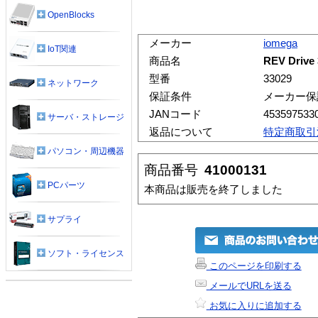
OpenBlocks
メーカー
iomega
IoT関連
商品名
REV Driv
型番
33029
ネットワーク
保証条件
メーカー保
JANコード
453597533
サーバ・ストレージ
返品について
特定商取引
パソコン・周辺機器
商品番号
41000131
PCパーツ
本商品は販売を終了しました
サプライ
ソフト・ライセンス
このページを印刷する
メールでURLを送る
お気に入りに追加する