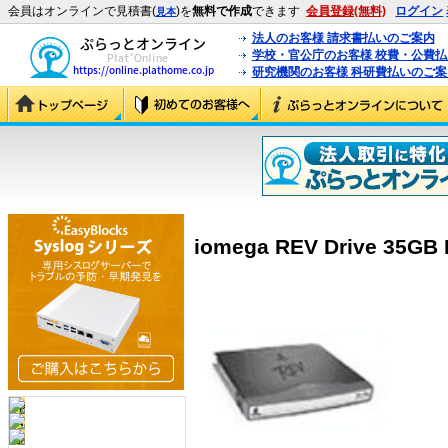
会員はオンラインで見積書(
)を
無料で作成
できます
会員登録(無料)
ログイン
見本
法人のお客様 請求書払いのご案内
学校・官公庁のお客様 校費・公費
研究機関のお客様 科研費払いのご案
iomega REV Drive 35G