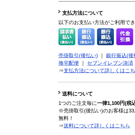
支払方法について
以下のお支払い方法がご利用で
売掛取引(後払い)
｜
銀行振込(後
換宅配便
｜
セブンイレブン決済
⇒
支払方法について詳しくはこ
送料について
1つのご注文毎に
一律1,100円(税
※売掛取引(後払い)のお客様は33
無料！
⇒
送料について詳しくはこちら