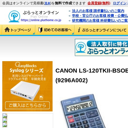
会員はオンラインで見積書(
)を
無料で作成
できます
会員登録(無料)
ログイン
見本
法人のお客様 請求書払いのご案内
学校・官公庁のお客様 校費・公費
研究機関のお客様 科研費払いのご案
CANON LS-120TKII
(9296A002)