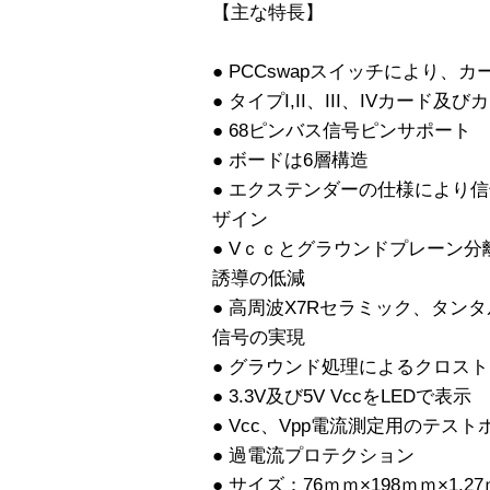
【主な特長】
● PCCswapスイッチにより
● タイプI,II、III、IVカード
● 68ピンバス信号ピンサポート
● ボードは6層構造
● エクステンダーの仕様により
ザイン
● Vｃｃとグラウンドプレーン
誘導の低減
● 高周波X7Rセラミック、タン
信号の実現
● グラウンド処理によるクロス
● 3.3V及び5V VccをLEDで表示
● Vcc、Vpp電流測定用のテス
● 過電流プロテクション
● サイズ：76ｍｍ×198ｍｍ×1.2