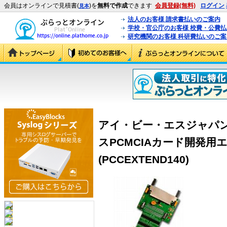
会員はオンラインで見積書(
)を
無料で作成
できます
会員登録(無料)
ログイン
見本
法人のお客様 請求書払いのご案内
学校・官公庁のお客様 校費・公費
研究機関のお客様 科研費払いのご案
アイ・ビー・エスジャパン PC
スPCMCIAカード開発
(PCCEXTEND140)