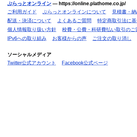
ぷらっとオンライン
—
https://online.plathome.co.jp/
ご利用ガイド
ぷらっとオンラインについて
見積書・納
配送・決済について
よくあるご質問
特定商取引法に基
個人情報取り扱い方針
校費・公費・科研費払い取引のご
IPv6への取り組み
お客様からの声
ご注文の取り消し
ソーシャルメディア
Twitter公式アカウント
Facebook公式ページ