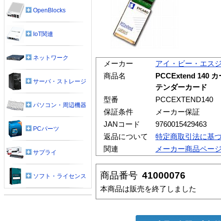
OpenBlocks
IoT関連
ネットワーク
メーカー
アイ・ビー・エス
商品名
PCCExtend 1
サーバ・ストレージ
テンダーカード
型番
PCCEXTEND140
パソコン・周辺機器
保証条件
メーカー保証
JANコード
9760015429463
PCパーツ
返品について
特定商取引法に基
関連
メーカー商品ペー
サプライ
商品番号
41000076
ソフト・ライセンス
本商品は販売を終了しました