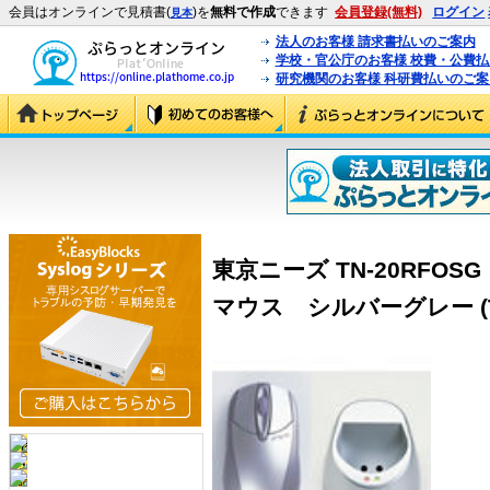
会員はオンラインで見積書(
)を
無料で作成
できます
会員登録(無料)
ログイン
見本
法人のお客様 請求書払いのご案内
学校・官公庁のお客様 校費・公費
研究機関のお客様 科研費払いのご案
東京ニーズ TN-20RFO
マウス シルバーグレー (TN