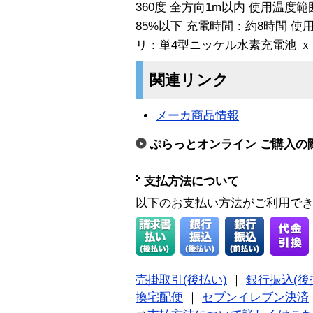
360度 全方向1m以内 使用温度
85%以下 充電時間：約8時間 使
リ：単4型ニッケル水素充電池 ｘ
関連リンク
メーカ商品情報
ぷらっとオンライン ご購入の
支払方法について
以下のお支払い方法がご利用で
売掛取引(後払い)
｜
銀行振込(後
換宅配便
｜
セブンイレブン決済