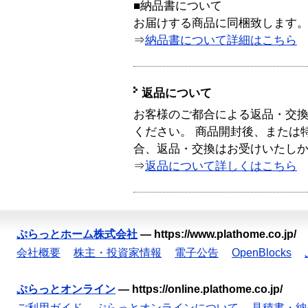
■納品書について
お届けする商品に同梱致します
⇒
納品書について詳細はこちら
返品について
お客様のご都合による返品・交
ください。 商品開封後、または
合、返品・交換はお受けいたし
⇒
返品について詳しくはこちら
ぷらっとホーム株式会社
—
https://www.plathome.co.jp/
会社概要
株主・投資家情報
電子公告
OpenBlocks
ぷらっとオンライン
—
https://online.plathome.co.jp/
ご利用ガイド
ぷらっとオンラインについて
見積書・納