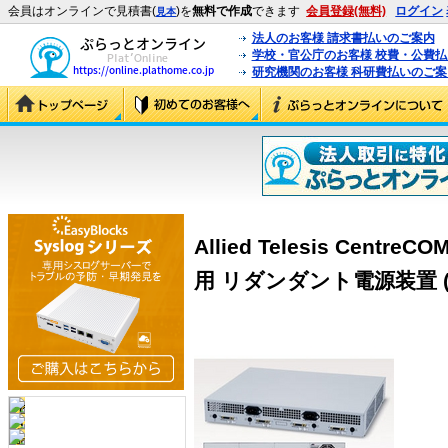
会員はオンラインで見積書(
)を
無料で作成
できます
会員登録(無料)
ログイン
見本
法人のお客様 請求書払いのご案内
学校・官公庁のお客様 校費・公費
研究機関のお客様 科研費払いのご案
Allied Telesis Centre
用 リダンダント電源装置 (5