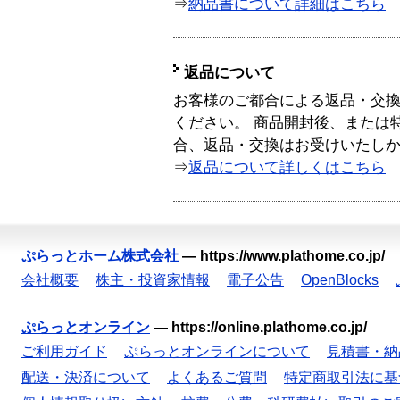
⇒
納品書について詳細はこちら
返品について
お客様のご都合による返品・交
ください。 商品開封後、または
合、返品・交換はお受けいたし
⇒
返品について詳しくはこちら
ぷらっとホーム株式会社
—
https://www.plathome.co.jp/
会社概要
株主・投資家情報
電子公告
OpenBlocks
ぷらっとオンライン
—
https://online.plathome.co.jp/
ご利用ガイド
ぷらっとオンラインについて
見積書・納
配送・決済について
よくあるご質問
特定商取引法に基