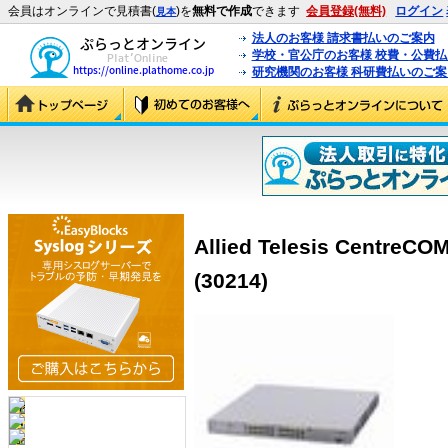
会員はオンラインで見積書(
)を
無料で作成
できます
会員登録(無料)
ログイン
見本
法人のお客様 請求書払いのご案内
学校・官公庁のお客様 校費・公費
研究機関のお客様 科研費払いのご案
Allied Telesis Cent
(30214)