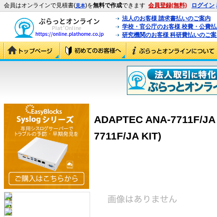
会員はオンラインで見積書(
)を
無料で作成
できます
会員登録(無料)
ログイン
見本
法人のお客様 請求書払いのご案内
学校・官公庁のお客様 校費・公費
研究機関のお客様 科研費払いのご案
ADAPTEC ANA-7711F/JA 
7711F/JA KIT)